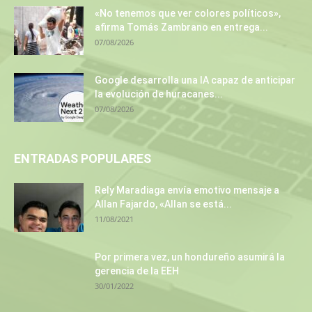
«No tenemos que ver colores políticos»,
afirma Tomás Zambrano en entrega...
07/08/2026
Google desarrolla una IA capaz de anticipar
la evolución de huracanes...
07/08/2026
ENTRADAS POPULARES
Rely Maradiaga envía emotivo mensaje a
Allan Fajardo, «Allan se está...
11/08/2021
Por primera vez, un hondureño asumirá la
gerencia de la EEH
30/01/2022