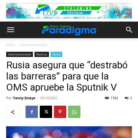
Inicio
Internacionales
Internacionales
Noticia
Salud
Rusia asegura que “destrabó
las barreras” para que la
OMS apruebe la Sputnik V
Por
Fanny Zelaya
-
02/10/2021
1162
0