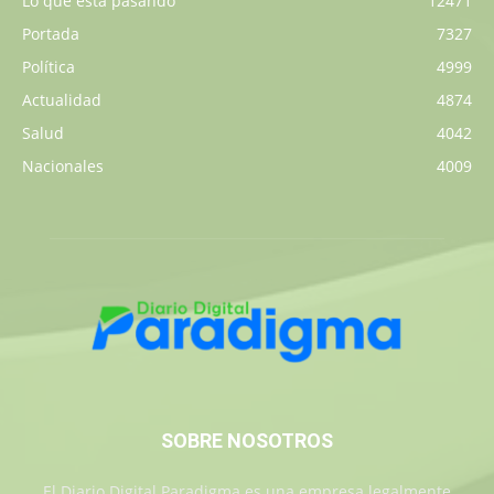
Lo que está pasando
12471
Portada
7327
Política
4999
Actualidad
4874
Salud
4042
Nacionales
4009
SOBRE NOSOTROS
El Diario Digital Paradigma es una empresa legalmente