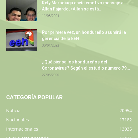
Rely Maradiaga envía emotivo mensaje a
Allan Fajardo, «Allan se está...
11/08/2021
Por primera vez, un hondureño asumirá la
gerencia de la EEH
30/01/2022
¿Qué piensa los hondureños del
Coronavirus? Según el estudio número 79...
27/03/2020
CATEGORÍA POPULAR
Noticia
20954
Nacionales
17182
Internacionales
13935