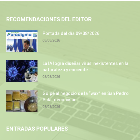
RECOMENDACIONES DEL EDITOR
Portada del día 09/08/2026
08/08/2026
La IA logra diseñar virus inexistentes en la
naturaleza y enciende...
08/08/2026
Golpe al negocio de la “wax” en San Pedro
Sula: decomisan...
08/08/2026
ENTRADAS POPULARES