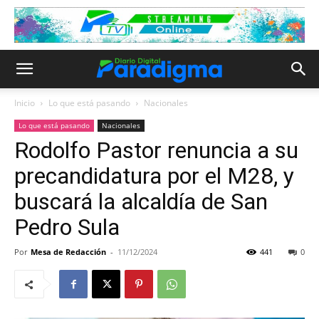
Inicio
Lo que está pasando
Nacionales
Lo que está pasando
Nacionales
Rodolfo Pastor renuncia a su
precandidatura por el M28, y
buscará la alcaldía de San
Pedro Sula
Por
Mesa de Redacción
-
11/12/2024
441
0