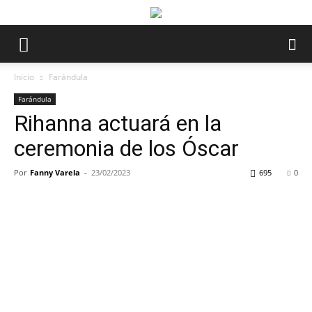
Inicio
Farándula
Farándula
Rihanna actuará en la
ceremonia de los Óscar
Por
Fanny Varela
-
23/02/2023
695
0