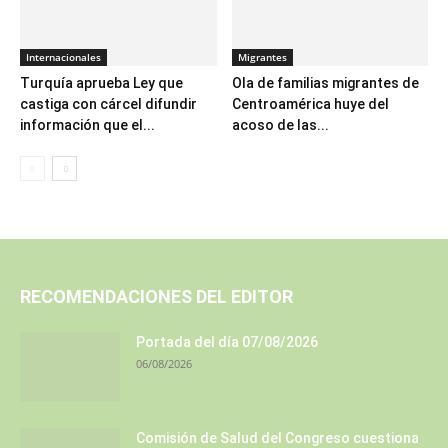
Internacionales
Migrantes
Turquía aprueba Ley que
Ola de familias migrantes de
castiga con cárcel difundir
Centroamérica huye del
información que el...
acoso de las...
RECOMENDACIONES DEL EDITOR
Portada del día 07/08/2026
06/08/2026
Comisión de Salud del Congreso cuestiona