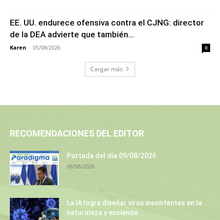
EE. UU. endurece ofensiva contra el CJNG: director
de la DEA advierte que también...
Karen
-
05/08/2026
0
Cargar más
RECOMENDACIONES DEL EDITOR
Portada del día 09/08/2026
08/08/2026
La IA logra diseñar virus inexistentes en la
naturaleza y enciende...