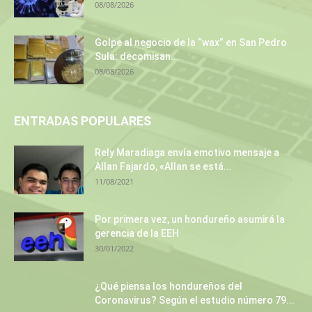
08/08/2026
Golpe al negocio de la “wax” en San Pedro
Sula: decomisan...
08/08/2026
ENTRADAS POPULARES
Rely Maradiaga envía emotivo mensaje a
Allan Fajardo, «Allan se está...
11/08/2021
Por primera vez, un hondureño asumirá la
gerencia de la EEH
30/01/2022
¿Qué piensa los hondureños del
Coronavirus? Según el estudio número 79...