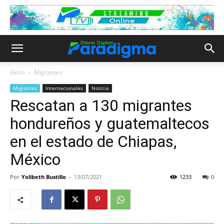
Inicio
Migrantes
Migrantes
Internacionales
Noticia
Rescatan a 130 migrantes
hondureños y guatemaltecos
en el estado de Chiapas,
México
Por
Yolibeth Bustillo
-
13/07/2021
1233
0