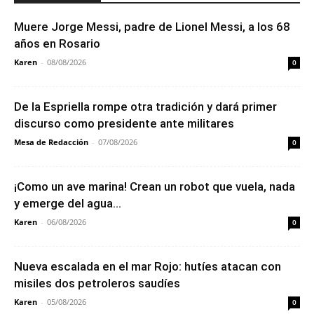
Muere Jorge Messi, padre de Lionel Messi, a los 68
años en Rosario
Karen
-
08/08/2026
0
De la Espriella rompe otra tradición y dará primer
discurso como presidente ante militares
Mesa de Redacción
-
07/08/2026
0
¡Como un ave marina! Crean un robot que vuela, nada
y emerge del agua...
Karen
-
06/08/2026
0
Nueva escalada en el mar Rojo: hutíes atacan con
misiles dos petroleros saudíes
Karen
-
05/08/2026
0