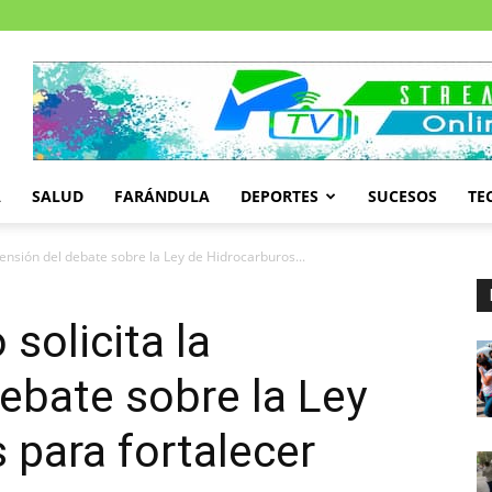
A
SALUD
FARÁNDULA
DEPORTES
SUCESOS
TE
pensión del debate sobre la Ley de Hidrocarburos...
solicita la
ebate sobre la Ley
 para fortalecer