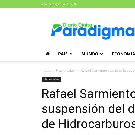
viernes, agosto 7, 2026
Diario
Paradigma
PAÍS
MUNDO
ECONOMÍ
Inicio
Nacionales
Rafael Sarmiento solicita la sus
Nacionales
Rafael Sarmiento 
suspensión del d
de Hidrocarburos