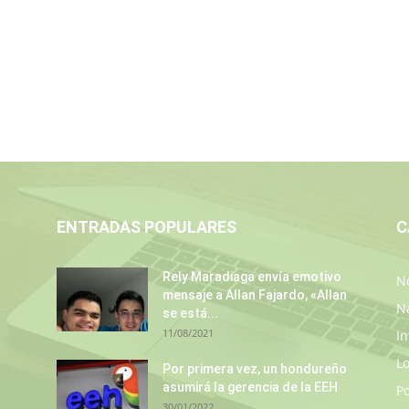
ENTRADAS POPULARES
C
Rely Maradiaga envía emotivo
No
mensaje a Allan Fajardo, «Allan
N
se está...
11/08/2021
In
L
Por primera vez, un hondureño
asumirá la gerencia de la EEH
P
30/01/2022