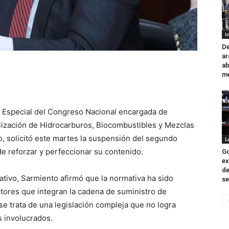
I
De
ar
ab
m
n Especial del Congreso Nacional encargada de
lización de Hidrocarburos, Biocombustibles y Mezclas
, solicitó este martes la suspensión del segundo
L
de reforzar y perfeccionar su contenido.
Go
ex
de
lativo, Sarmiento afirmó que la normativa ha sido
se
ctores que integran la cadena de suministro de
e trata de una legislación compleja que no logra
s involucrados.