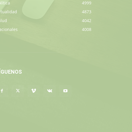
lítica
4999
ctualidad
4873
alud
4042
acionales
4008
ÍGUENOS