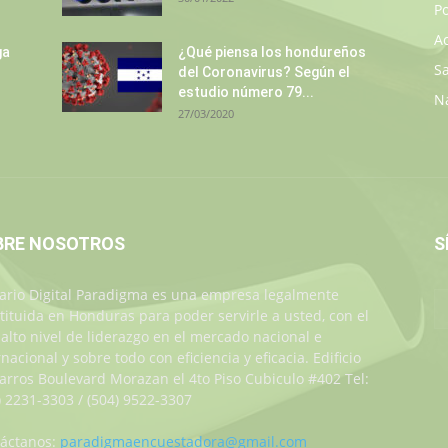
Po
A
ga
¿Qué piensa los hondureños
S
del Coronavirus? Según el
estudio número 79...
N
27/03/2020
BRE NOSOTROS
S
iario Digital Paradigma es una empresa legalmente
tituida en Honduras para poder servirle a usted, con el
alto nivel de liderazgo en el mercado nacional e
rnacional y sobre todo con eficiencia y eficacia. Edificio
Jarros Boulevard Morazan el 4to Piso Cubiculo #402 Tel:
) 2231-3303 / (504) 9522-3307
áctanos:
paradigmaencuestadora@gmail.com