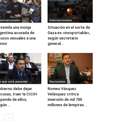
nternacionales
Internacionales
tenida una monja
Situación en el norte de
gentina acusada de
Gaza es «insoportable»,
usos sexuales a una
según secretario
enor
general...
o que está pasando
Nacionales
bierno debe dejar
Romeo Vásquez
cusas, traer la CICIH
Velásquez critica
pende de ellos,
inversión de mil 700
gún...
millones de lempiras...