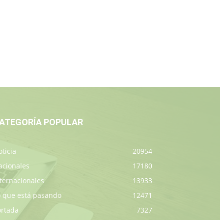
ATEGORÍA POPULAR
ticia
20954
acionales
17180
ternacionales
13933
o que está pasando
12471
ortada
7327