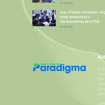
06/08/2026
Juan Orlando Hernández nie
haber amenazado a
representantes de la PGR...
06/08/2026
SO
El D
cons
más 
inte
Los 
(504
Cont