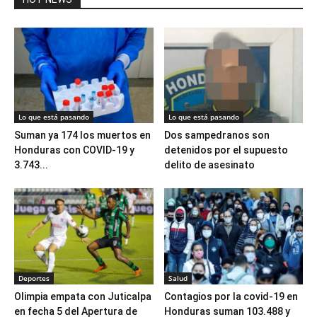
Lo que está pasando
Lo que está pasando
Suman ya 174 los muertos en
Dos sampedranos son
Honduras con COVID-19 y
detenidos por el supuesto
3.743...
delito de asesinato
Deportes
Salud
Olimpia empata con Juticalpa
Contagios por la covid-19 en
en fecha 5 del Apertura de
Honduras suman 103.488 y