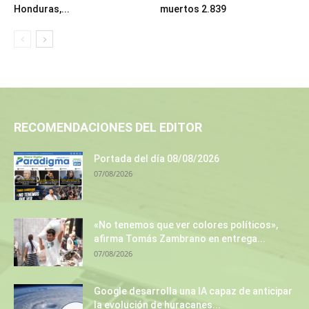
Honduras,...
muertos 2.839
RECOMENDACIONES DEL EDITOR
Portada del día 08/08/2026
07/08/2026
«No tenemos que ver colores políticos»,
afirma Tomás Zambrano en entrega...
07/08/2026
Google desarrolla una IA capaz de anticipar
la evolución de huracanes...