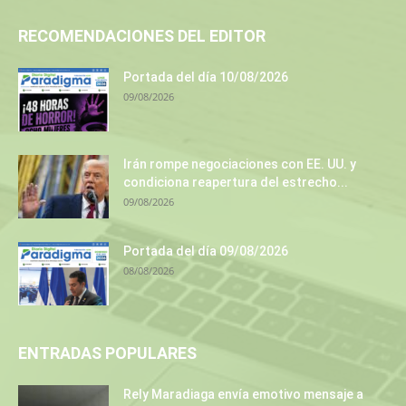
RECOMENDACIONES DEL EDITOR
Portada del día 10/08/2026
09/08/2026
Irán rompe negociaciones con EE. UU. y
condiciona reapertura del estrecho...
09/08/2026
Portada del día 09/08/2026
08/08/2026
ENTRADAS POPULARES
Rely Maradiaga envía emotivo mensaje a