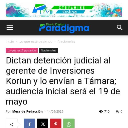
Inicio
Lo que está pasando
Nacionales
Lo que está pasando
Nacionales
Dictan detención judicial al
gerente de Inversiones
Koriun y lo envían a Támara;
audiencia inicial será el 19 de
mayo
Por
Mesa de Redacción
-
14/05/2025
710
0