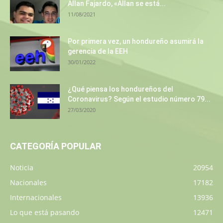
Allan Fajardo, «Allan se está...
11/08/2021
Por primera vez, un hondureño asumirá la
gerencia de la EEH
30/01/2022
¿Qué piensa los hondureños del
Coronavirus? Según el estudio número 79...
27/03/2020
CATEGORÍA POPULAR
Noticia
20954
Nacionales
17182
Internacionales
13936
Lo que está pasando
12471