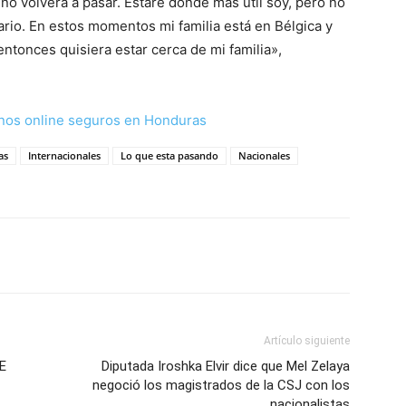
o volverá a pasar. Estaré donde más útil soy, pero no
ario. En estos momentos mi familia está en Bélgica y
, entonces quisiera estar cerca de mi familia»,
nos online seguros en Honduras
as
Internacionales
Lo que esta pasando
Nacionales
Artículo siguiente
EE
Diputada Iroshka Elvir dice que Mel Zelaya
negoció los magistrados de la CSJ con los
nacionalistas