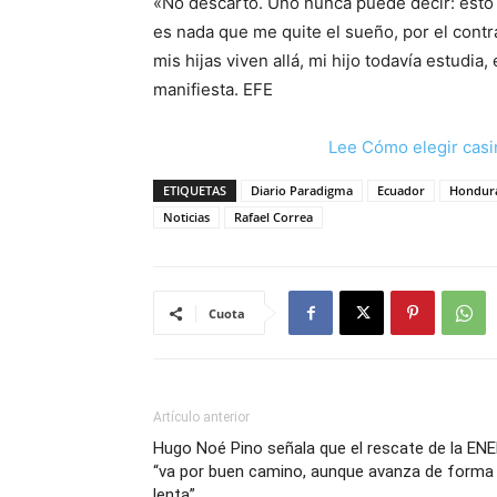
«No descarto. Uno nunca puede decir: esto n
es nada que me quite el sueño, por el contr
mis hijas viven allá, mi hijo todavía estudia
manifiesta. EFE
Lee Cómo elegir casi
ETIQUETAS
Diario Paradigma
Ecuador
Hondur
Noticias
Rafael Correa
Cuota
Artículo anterior
Hugo Noé Pino señala que el rescate de la EN
“va por buen camino, aunque avanza de forma
lenta”