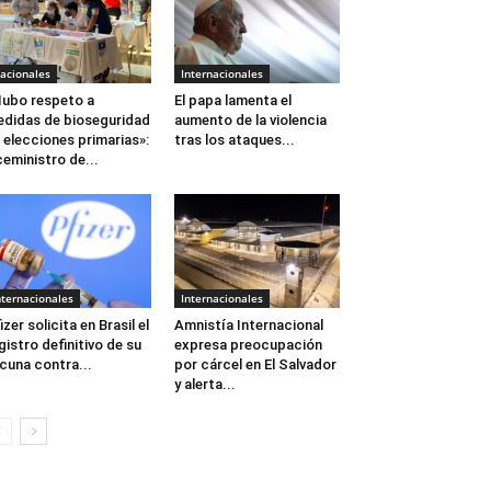
acionales
Internacionales
ubo respeto a
El papa lamenta el
didas de bioseguridad
aumento de la violencia
 elecciones primarias»:
tras los ataques...
ceministro de...
nternacionales
Internacionales
izer solicita en Brasil el
Amnistía Internacional
gistro definitivo de su
expresa preocupación
cuna contra...
por cárcel en El Salvador
y alerta...