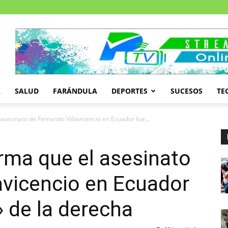
A
SALUD
FARÁNDULA
DEPORTES
SUCESOS
TE
asesinato de Fernando Villavicencio en Ecuador fue...
irma que el asesinato
avicencio en Ecuador
 de la derecha