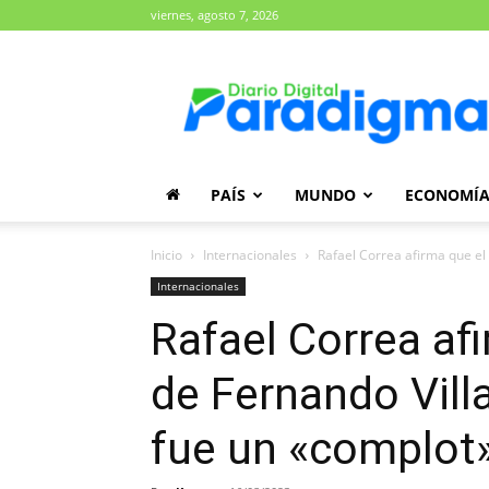
viernes, agosto 7, 2026
Diario
Paradigma
PAÍS
MUNDO
ECONOMÍ
Inicio
Internacionales
Rafael Correa afirma que el 
Internacionales
Rafael Correa af
de Fernando Vill
fue un «complot»