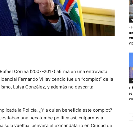
N
«H
me
en
vi
Rafael Correa (2007-2017) afirma en una entrevista
idencial Fernando Villavicencio fue un “complot” de la
I
reísmo, Luisa González, y además no descarta
Pf
re
va
plicada la Policía. ¿Y a quién beneficia este complot?
cesitaban una hecatombe política así, culparnos a
a sola vuelta», asevera el exmandatario en Ciudad de