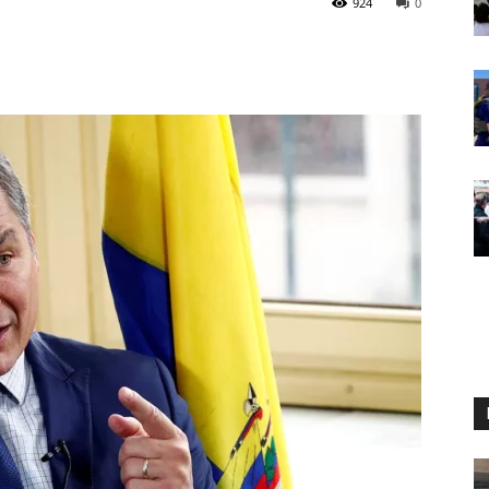
924
0