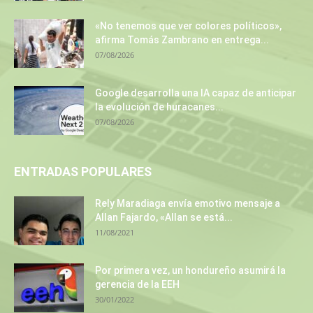
«No tenemos que ver colores políticos»,
afirma Tomás Zambrano en entrega...
07/08/2026
Google desarrolla una IA capaz de anticipar
la evolución de huracanes...
07/08/2026
ENTRADAS POPULARES
Rely Maradiaga envía emotivo mensaje a
Allan Fajardo, «Allan se está...
11/08/2021
Por primera vez, un hondureño asumirá la
gerencia de la EEH
30/01/2022