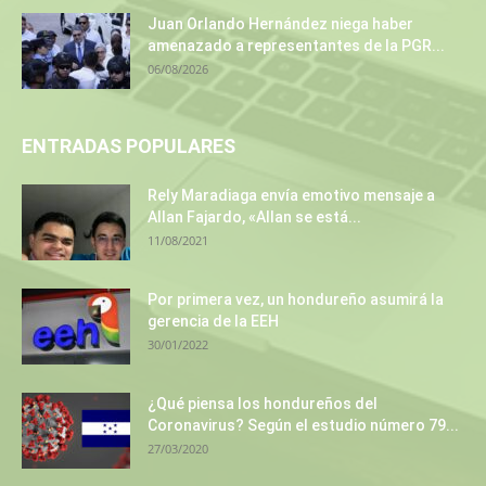
Juan Orlando Hernández niega haber
amenazado a representantes de la PGR...
06/08/2026
ENTRADAS POPULARES
Rely Maradiaga envía emotivo mensaje a
Allan Fajardo, «Allan se está...
11/08/2021
Por primera vez, un hondureño asumirá la
gerencia de la EEH
30/01/2022
¿Qué piensa los hondureños del
Coronavirus? Según el estudio número 79...
27/03/2020