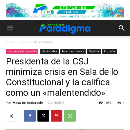
Inicio
Lo que está pasando
Lo que está pasando
Nacionales
Internacionales
Noticia
Portada
Presidenta de la CSJ
minimiza crisis en Sala de lo
Constitucional y la califica
como un «malentendido»
Por
Mesa de Redacción
-
22/04/2024
1069
0