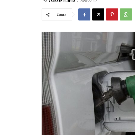
Por
Yolibeth Bustillo
-
24/05/2022
Cuota