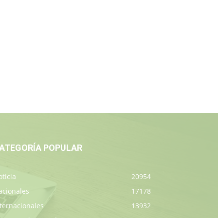
ATEGORÍA POPULAR
ticia
20954
acionales
17178
ternacionales
13932