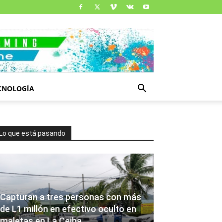
CNOLOGÍA
Lo que está pasando
Capturan a tres personas con más
de L1 millón en efectivo oculto en
maletas en La Ceiba