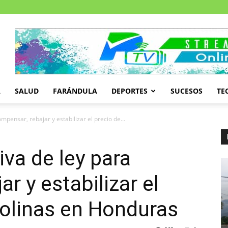
A
SALUD
FARÁNDULA
DEPORTES
SUCESOS
TE
mpensar, rebajar y estabilizar el precio de...
iva de ley para
r y estabilizar el
solinas en Honduras