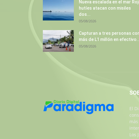
Nueva escalada en el mar Roj
hutíes atacan con misiles
dos...
05/08/2026
Capturan a tres personas co
más de L1 millón en efectivo..
05/08/2026
SO
El D
cons
más 
inte
Los 