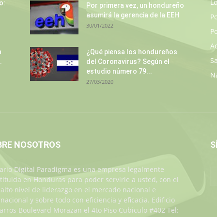
L
o:
Por primera vez, un hondureño
asumirá la gerencia de la EEH
P
30/01/2022
Po
A
n
¿Qué piensa los hondureños
S
.
del Coronavirus? Según el
estudio número 79...
N
27/03/2020
BRE NOSOTROS
S
iario Digital Paradigma es una empresa legalmente
tituida en Honduras para poder servirle a usted, con el
alto nivel de liderazgo en el mercado nacional e
rnacional y sobre todo con eficiencia y eficacia. Edificio
Jarros Boulevard Morazan el 4to Piso Cubiculo #402 Tel: