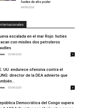
fusiles de alto poder
04/08/2026
Internacionales
ueva escalada en el mar Rojo: hutíes
tacan con misiles dos petroleros
audíes
ren
-
05/08/2026
0
E. UU. endurece ofensiva contra el
JNG: director de la DEA advierte que
ambién...
ren
-
05/08/2026
0
epública Democrática del Congo supera