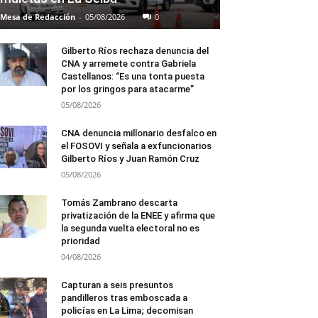
Mesa de Redacción
-
05/08/2026
0
Gilberto Ríos rechaza denuncia del
CNA y arremete contra Gabriela
Castellanos: “Es una tonta puesta
por los gringos para atacarme”
05/08/2026
CNA denuncia millonario desfalco en
el FOSOVI y señala a exfuncionarios
Gilberto Ríos y Juan Ramón Cruz
05/08/2026
Tomás Zambrano descarta
privatización de la ENEE y afirma que
la segunda vuelta electoral no es
prioridad
04/08/2026
Capturan a seis presuntos
pandilleros tras emboscada a
policías en La Lima; decomisan