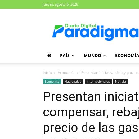
jueves, agosto 6, 2026
Diario
Paradigma
PAÍS
MUNDO
ECONOMÍ
Inicio
Economía
Presentan iniciativa de ley para co
Economía
Nacionales
Internacionales
Noticia
Presentan iniciat
compensar, rebaja
precio de las ga