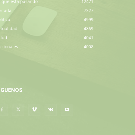
o que está pasando
12471
ortada
7327
lítica
4999
ctualidad
4869
alud
4041
acionales
4008
ÍGUENOS