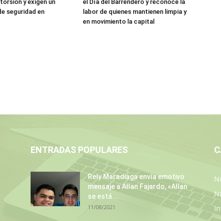
torsión y exigen un
el Día del Barrendero y reconoce la
de seguridad en
labor de quienes mantienen limpia y
en movimiento la capital
ENTRADAS POPULARES
C
Rely Maradiaga envía emotivo
No
mensaje a Allan Fajardo, «Allan
N
se está...
11/08/2021
In