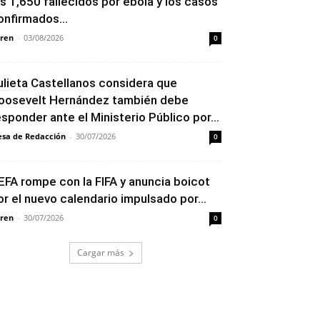
os 1,650 fallecidos por ébola y los casos
onfirmados...
ren
-
03/08/2026
0
ulieta Castellanos considera que
oosevelt Hernández también debe
esponder ante el Ministerio Público por...
sa de Redacción
-
30/07/2026
0
EFA rompe con la FIFA y anuncia boicot
or el nuevo calendario impulsado por...
ren
-
30/07/2026
0
Cargar más