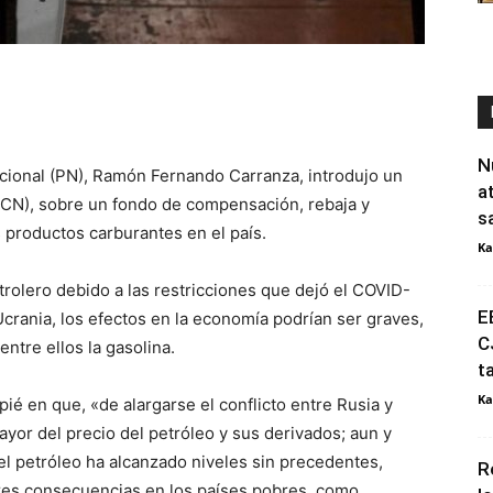
N
acional (PN), Ramón Fernando Carranza, introdujo un
a
(CN), sobre un fondo de compensación, rebaja y
s
s productos carburantes en el país.
Ka
rolero debido a las restricciones que dejó el COVID-
E
Ucrania, los efectos en la economía podrían ser graves,
C
ntre ellos la gasolina.
t
Ka
ié en que, «de alargarse el conflicto entre Rusia y
yor del precio del petróleo y sus derivados; aun y
el petróleo ha alcanzado niveles sin precedentes,
R
res consecuencias en los países pobres, como