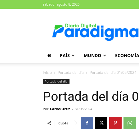
sábado, agosto 8, 2026
Diario
Paradigma
PAÍS
MUNDO
ECONOMÍ
Inicio
Portada del día
Portada del día 01/09/2024
Portada del día
Portada del día
Por
Carlos Ortiz
-
31/08/2024
Cuota