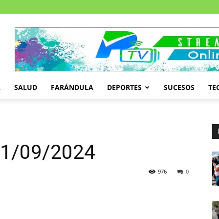
A
SALUD
FARÁNDULA
DEPORTES
SUCESOS
TE
 01/09/2024
976
0