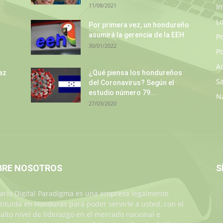
11/08/2021
In
L
s
Por primera vez, un hondureño
asumirá la gerencia de la EEH
P
30/01/2022
Po
A
az
¿Qué piensa los hondureños
S
del Coronavirus? Según el
estudio número 79...
N
27/03/2020
BRE NOSOTROS
S
iario Digital Paradigma es una empresa legalmente
tituida en Honduras para poder servirle a usted, con el
alto nivel de liderazgo en el mercado nacional e