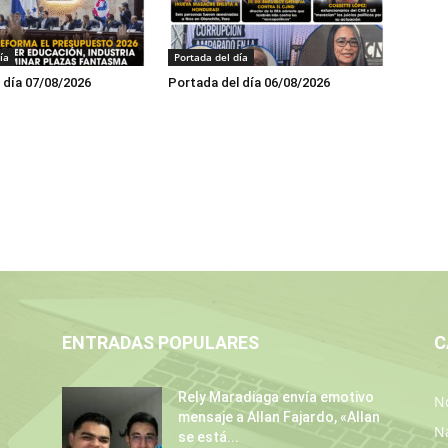
ía
Portada del día
 día 07/08/2026
Portada del día 06/08/2026
ENTRADAS POPULARES
C
Rely Maradiaga envía emotivo
No
mensaje a Allan Fajardo, «Allan
N
se está...