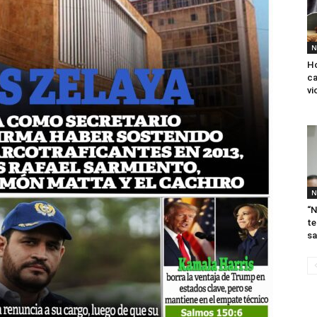
N
Ho
ca
vi
N
“N
te
sa