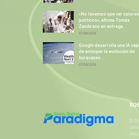
«No tenemos que ver colore
políticos», afirma Tomás
Zambrano en entrega...
07/08/2026
Google desarrolla una IA cap
de anticipar la evolución de
huracanes...
07/08/2026
SO
El D
cons
más 