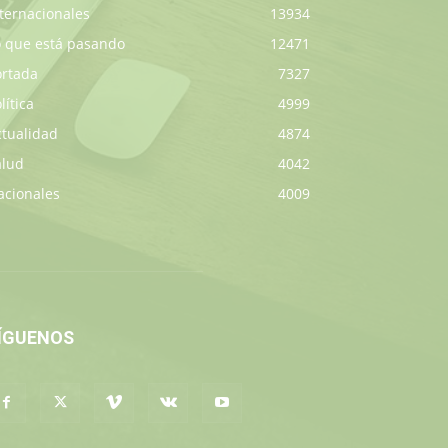
ternacionales
13934
o que está pasando
12471
ortada
7327
lítica
4999
ctualidad
4874
alud
4042
acionales
4009
ÍGUENOS