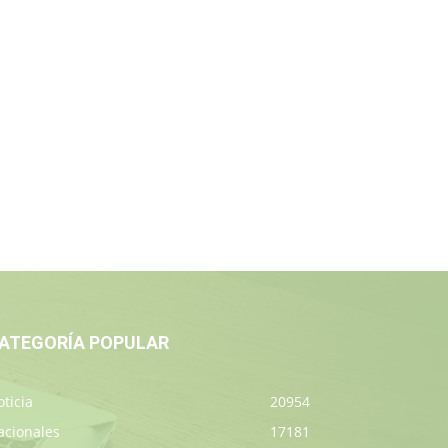
ATEGORÍA POPULAR
ticia
20954
acionales
17181