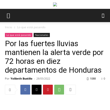
Inicio
Lo que está pasando
Lo que está pasando
Nacionales
Por las fuertes lluvias
mantienen la alerta verde por
72 horas en diez
departamentos de Honduras
Por
Yolibeth Bustillo
-
28/05/2022
1088
0