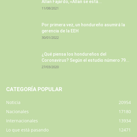
Allan Fajardo, «Allan se está...
11/08/2021
Por primera vez, un hondureño asumirá la
gerencia de la EEH
30/01/2022
¿Qué piensa los hondureños del
Coronavirus? Según el estudio número 79...
27/03/2020
CATEGORÍA POPULAR
Noticia
20954
Nacionales
17180
Internacionales
13934
Lo que está pasando
12471