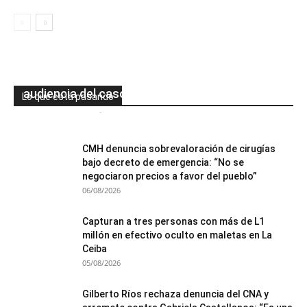
Juan Orlando Hernández niega haber
amenazado a representantes de la PGR en
audiencia del caso Pandora II
Lo que está pasando
Mesa de Redacción
-
06/08/2026
0
CMH denuncia sobrevaloración de cirugías
bajo decreto de emergencia: “No se
negociaron precios a favor del pueblo”
06/08/2026
Capturan a tres personas con más de L1
millón en efectivo oculto en maletas en La
Ceiba
05/08/2026
Gilberto Ríos rechaza denuncia del CNA y