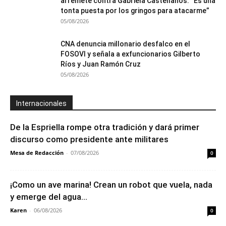
arremete contra Gabriela Castellanos: “Es una
tonta puesta por los gringos para atacarme”
05/08/2026
CNA denuncia millonario desfalco en el
FOSOVI y señala a exfuncionarios Gilberto
Ríos y Juan Ramón Cruz
05/08/2026
Internacionales
De la Espriella rompe otra tradición y dará primer
discurso como presidente ante militares
Mesa de Redacción
-
07/08/2026
0
¡Como un ave marina! Crean un robot que vuela, nada
y emerge del agua...
Karen
-
06/08/2026
0