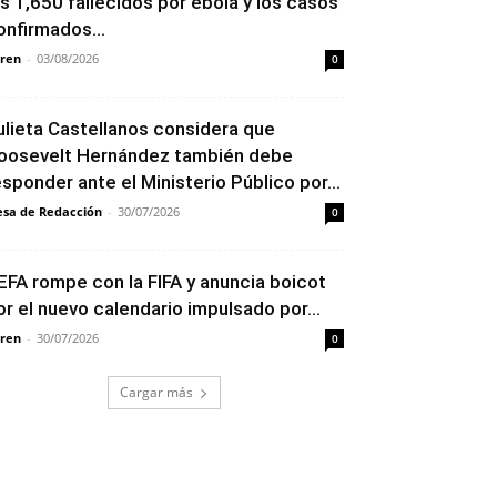
os 1,650 fallecidos por ébola y los casos
onfirmados...
ren
-
03/08/2026
0
ulieta Castellanos considera que
oosevelt Hernández también debe
esponder ante el Ministerio Público por...
sa de Redacción
-
30/07/2026
0
EFA rompe con la FIFA y anuncia boicot
or el nuevo calendario impulsado por...
ren
-
30/07/2026
0
Cargar más