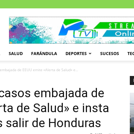
A
SALUD
FARÁNDULA
DEPORTES
SUCESOS
TE
embajada de EEUU emite «Alerta de Salud» e...
casos embajada de
ta de Salud» e insta
 salir de Honduras