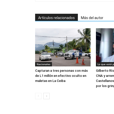
Artículos relacionados
Más del autor
Nacionales
Lo que está 
Capturan a tres personas con más
Gilberto Rí
de L1 millón en efectivo oculto en
CNA y arrem
maletas en La Ceiba
Castellanos
por los gri