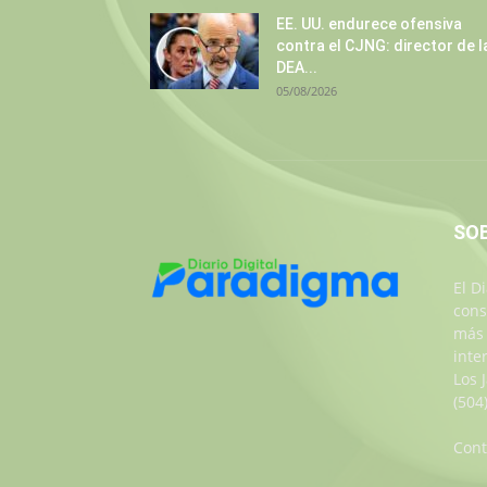
EE. UU. endurece ofensiva
contra el CJNG: director de l
DEA...
05/08/2026
SO
El D
cons
más 
inte
Los 
(504
Cont