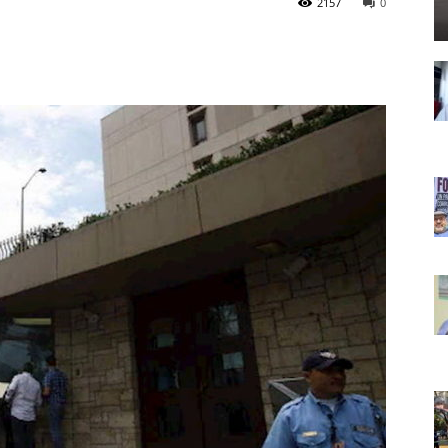
2157
0