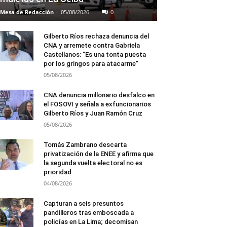
Mesa de Redacción
-
05/08/2026
0
Gilberto Ríos rechaza denuncia del
CNA y arremete contra Gabriela
Castellanos: “Es una tonta puesta
por los gringos para atacarme”
05/08/2026
CNA denuncia millonario desfalco en
el FOSOVI y señala a exfuncionarios
Gilberto Ríos y Juan Ramón Cruz
05/08/2026
Tomás Zambrano descarta
privatización de la ENEE y afirma que
la segunda vuelta electoral no es
prioridad
04/08/2026
Capturan a seis presuntos
pandilleros tras emboscada a
policías en La Lima; decomisan