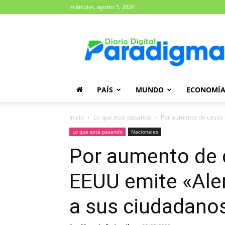
miércoles, agosto 5, 2026
Diario
Paradigma
PAÍS
MUNDO
ECONOMÍ
Inicio
Lo que está pasando
Por aumento de casos 
Lo que está pasando
Nacionales
Por aumento de 
EEUU emite «Aler
a sus ciudadanos