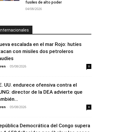
fusiles de alto poder
04/08/2026
Internacionales
ueva escalada en el mar Rojo: hutíes
tacan con misiles dos petroleros
audíes
ren
-
05/08/2026
0
E. UU. endurece ofensiva contra el
JNG: director de la DEA advierte que
ambién...
ren
-
05/08/2026
0
epública Democrática del Congo supera