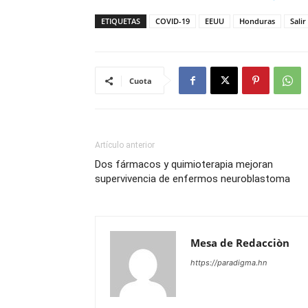
ETIQUETAS
COVID-19
EEUU
Honduras
Salir
Cuota
Artículo anterior
Dos fármacos y quimioterapia mejoran
supervivencia de enfermos neuroblastoma
Mesa de Redacciòn
https://paradigma.hn