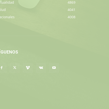
ctualidad
4869
alud
4041
acionales
4008
ÍGUENOS