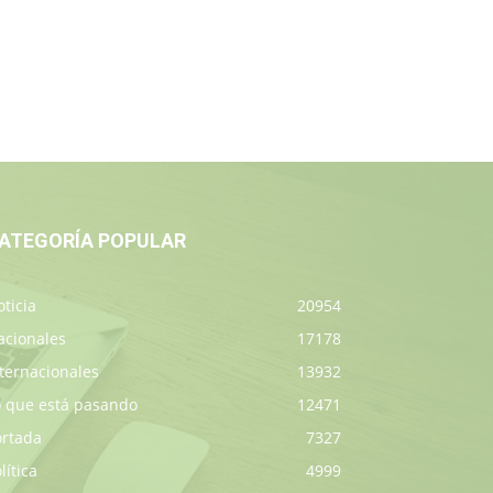
ATEGORÍA POPULAR
ticia
20954
acionales
17178
ternacionales
13932
o que está pasando
12471
ortada
7327
lítica
4999