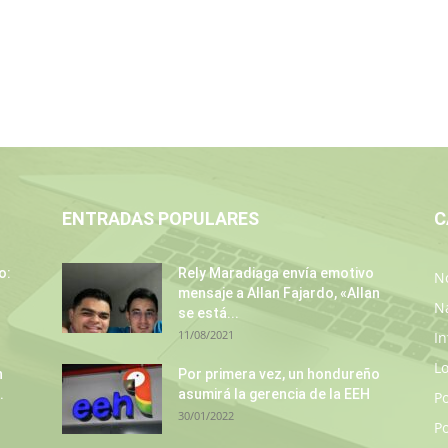
ENTRADAS POPULARES
C
o:
Rely Maradiaga envía emotivo
No
mensaje a Allan Fajardo, «Allan
N
se está...
11/08/2021
In
L
n
Por primera vez, un hondureño
.
asumirá la gerencia de la EEH
P
30/01/2022
Po