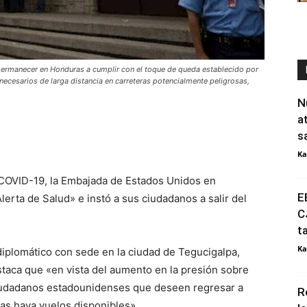
permanecer en Honduras a cumplir con el toque de queda establecido por
nnecesarios de larga distancia en carreteras potencialmente peligrosas,
N
a
s
Ka
 COVID-19, la Embajada de Estados Unidos en
E
lerta de Salud» e instó a sus ciudadanos a salir del
C
t
Ka
diplomático con sede en la ciudad de Tegucigalpa,
estaca que «en vista del aumento en la presión sobre
ciudadanos estadounidenses que deseen regresar a
R
as haya vuelos disponibles».