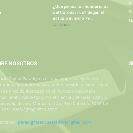
A
¿Qué piensa los hondureños
S
a
del Coronavirus? Según el
estudio número 79...
N
27/03/2020
BRE NOSOTROS
S
iario Digital Paradigma es una empresa legalmente
tituida en Honduras para poder servirle a usted, con el
alto nivel de liderazgo en el mercado nacional e
rnacional y sobre todo con eficiencia y eficacia. Edificio
Jarros Boulevard Morazan el 4to Piso Cubiculo #402 Tel:
) 2231-3303 / (504) 9522-3307
áctanos:
paradigmaencuestadora@gmail.com