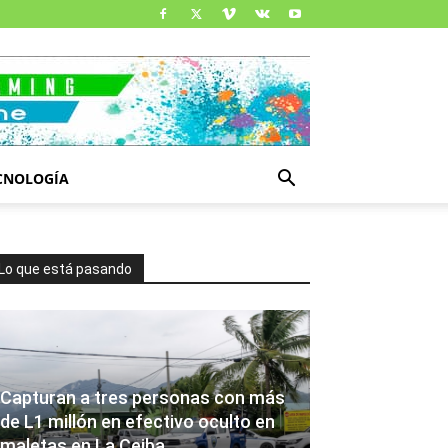
CNOLOGÍA
Lo que está pasando
Capturan a tres personas con más
de L1 millón en efectivo oculto en
maletas en La Ceiba