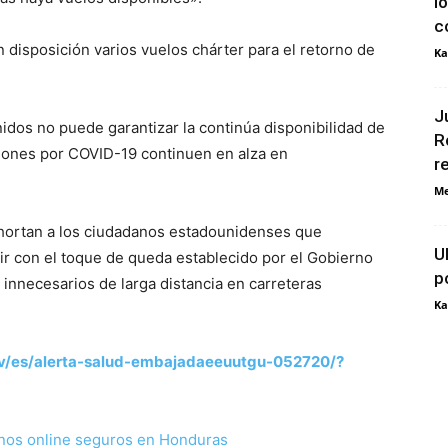
l
c
 disposición varios vuelos chárter para el retorno de
Ka
J
idos no puede garantizar la continúa disponibilidad de
R
ciones por COVID-19 continuen en alza en
r
Me
hortan a los ciudadanos estadounidenses que
U
r con el toque de queda establecido por el Gobierno
p
 innecesarios de larga distancia en carreteras
Ka
ov/es/alerta-salud-embajadaeeuutgu-052720/?
nos online seguros en Honduras