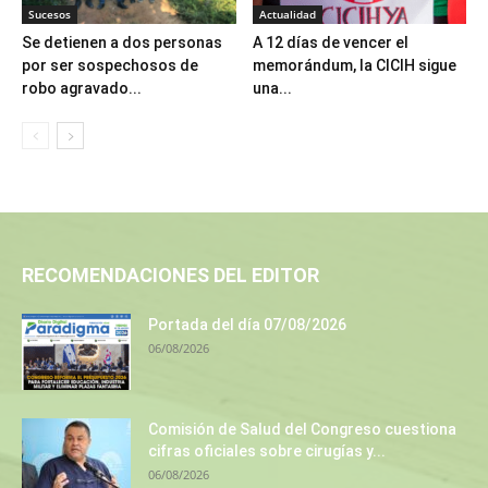
Sucesos
Actualidad
Se detienen a dos personas
A 12 días de vencer el
por ser sospechosos de
memorándum, la CICIH sigue
robo agravado...
una...
RECOMENDACIONES DEL EDITOR
Portada del día 07/08/2026
06/08/2026
Comisión de Salud del Congreso cuestiona
cifras oficiales sobre cirugías y...
06/08/2026