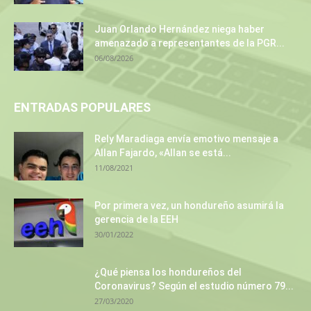
Juan Orlando Hernández niega haber
amenazado a representantes de la PGR...
06/08/2026
ENTRADAS POPULARES
Rely Maradiaga envía emotivo mensaje a
Allan Fajardo, «Allan se está...
11/08/2021
Por primera vez, un hondureño asumirá la
gerencia de la EEH
30/01/2022
¿Qué piensa los hondureños del
Coronavirus? Según el estudio número 79...
27/03/2020