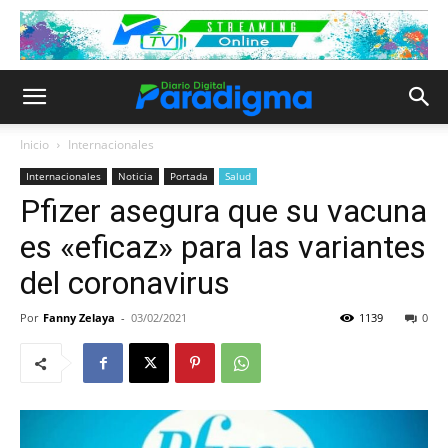
Inicio
Internacionales
Internacionales
Noticia
Portada
Salud
Pfizer asegura que su vacuna
es «eficaz» para las variantes
del coronavirus
Por
Fanny Zelaya
-
03/02/2021
1139
0