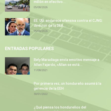
millón en efectivo...
05/08/2026
EE. UU. endurece ofensiva contra el CJNG:
director de la DEA...
05/08/2026
ENTRADAS POPULARES
Rely Maradiaga envía emotivo mensaje a
Allan Fajardo, «Allan se está...
11/08/2021
Por primera vez, un hondureño asumirá la
gerencia de la EEH
30/01/2022
¿Qué piensa los hondureños del