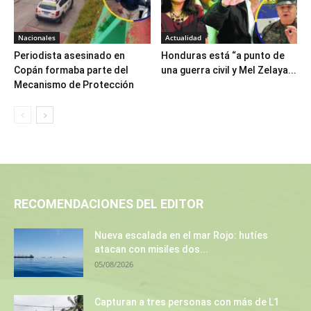
Nacionales
Actualidad
Periodista asesinado en
Honduras está “a punto de
Copán formaba parte del
una guerra civil y Mel Zelaya...
Mecanismo de Protección
RECOMENDACIONES DEL EDITOR
Nueva escalada en el mar Rojo: hutíes
atacan con misiles dos...
05/08/2026
Capturan a tres personas con más de L1