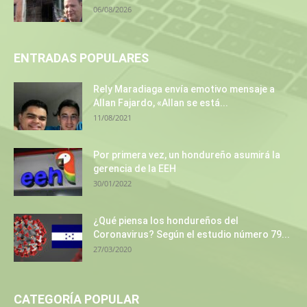
06/08/2026
ENTRADAS POPULARES
Rely Maradiaga envía emotivo mensaje a
Allan Fajardo, «Allan se está...
11/08/2021
Por primera vez, un hondureño asumirá la
gerencia de la EEH
30/01/2022
¿Qué piensa los hondureños del
Coronavirus? Según el estudio número 79...
27/03/2020
CATEGORÍA POPULAR