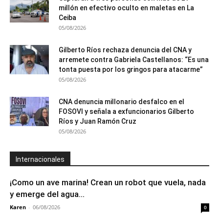
millón en efectivo oculto en maletas en La
Ceiba
05/08/2026
Gilberto Ríos rechaza denuncia del CNA y
arremete contra Gabriela Castellanos: “Es una
tonta puesta por los gringos para atacarme”
05/08/2026
CNA denuncia millonario desfalco en el
FOSOVI y señala a exfuncionarios Gilberto
Ríos y Juan Ramón Cruz
05/08/2026
Internacionales
¡Como un ave marina! Crean un robot que vuela, nada
y emerge del agua...
Karen
-
06/08/2026
0