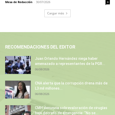
Mesa de Redacción
-
30/07/2026
0
Cargar más
RECOMENDACIONES DEL EDITOR
Juan Orlando Hernández niega haber
amenazado a representantes de la PGR...
06/08/2026
CNA alerta que la corrupción drena más de
L3 mil millones...
06/08/2026
CMH denuncia sobrevaloración de cirugías
bajo decreto de emergencia: “No se...