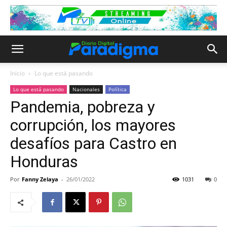
Inicio
Lo que está pasando
Lo que está pasando
Nacionales
Política
Pandemia, pobreza y
corrupción, los mayores
desafíos para Castro en
Honduras
Por
Fanny Zelaya
-
26/01/2022
1031
0