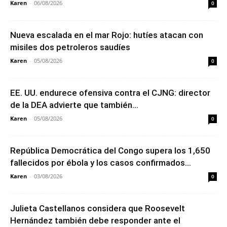
Karen
-
06/08/2026
0
Nueva escalada en el mar Rojo: hutíes atacan con
misiles dos petroleros saudíes
Karen
-
05/08/2026
0
EE. UU. endurece ofensiva contra el CJNG: director
de la DEA advierte que también...
Karen
-
05/08/2026
0
República Democrática del Congo supera los 1,650
fallecidos por ébola y los casos confirmados...
Karen
-
03/08/2026
0
Julieta Castellanos considera que Roosevelt
Hernández también debe responder ante el