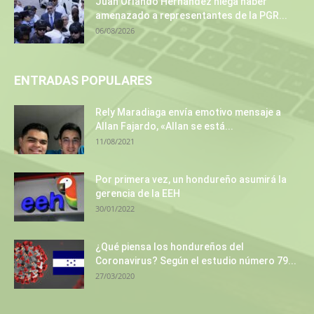
Juan Orlando Hernández niega haber
amenazado a representantes de la PGR...
06/08/2026
ENTRADAS POPULARES
Rely Maradiaga envía emotivo mensaje a
Allan Fajardo, «Allan se está...
11/08/2021
Por primera vez, un hondureño asumirá la
gerencia de la EEH
30/01/2022
¿Qué piensa los hondureños del
Coronavirus? Según el estudio número 79...
27/03/2020