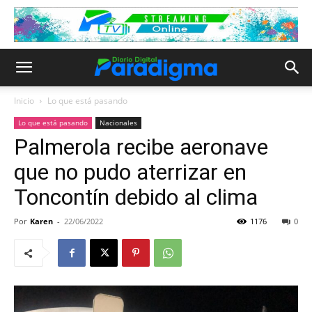
Inicio
Lo que está pasando
Lo que está pasando
Nacionales
Palmerola recibe aeronave
que no pudo aterrizar en
Toncontín debido al clima
Por
Karen
-
22/06/2022
1176
0