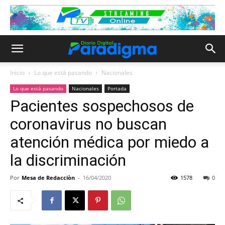
Inicio
Lo que está pasando
Nacionales
Lo que está pasando
Nacionales
Portada
Pacientes sospechosos de
coronavirus no buscan
atención médica por miedo a
la discriminación
Por
Mesa de Redacciòn
-
16/04/2020
1578
0