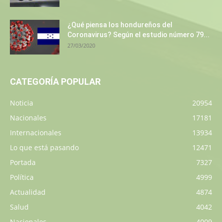
¿Qué piensa los hondureños del
Coronavirus? Según el estudio número 79...
27/03/2020
CATEGORÍA POPULAR
Noticia
20954
Nacionales
17181
Internacionales
13934
Lo que está pasando
12471
Portada
7327
Política
4999
Actualidad
4874
Salud
4042
Nacionales
4009