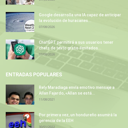
Google desarrolla una IA capaz de anticipar
la evolución de huracanes...
07/08/2026
ChatGPT permitirá a sus usuarios tener
chats de texto gratis ilimitados...
07/08/2026
ENTRADAS POPULARES
Rely Maradiaga envía emotivo mensaje a
Allan Fajardo, «Allan se está...
11/08/2021
Por primera vez, un hondureño asumirá la
gerencia de la EEH
30/01/2022