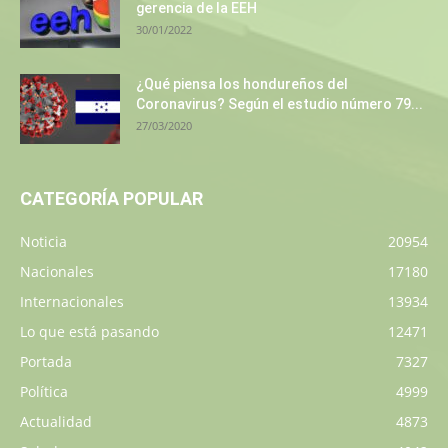
gerencia de la EEH
30/01/2022
¿Qué piensa los hondureños del
Coronavirus? Según el estudio número 79...
27/03/2020
CATEGORÍA POPULAR
Noticia
20954
Nacionales
17180
Internacionales
13934
Lo que está pasando
12471
Portada
7327
Política
4999
Actualidad
4873