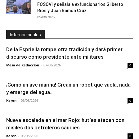
FOSOVI y señala a exfuncionarios Gilberto
Ríos y Juan Ramón Cruz
05/08/2026
Internacionales
De la Espriella rompe otra tradición y dará primer
discurso como presidente ante militares
Mesa de Redacción
-
07/08/2026
0
¡Como un ave marina! Crean un robot que vuela, nada
y emerge del agua...
Karen
-
06/08/2026
0
Nueva escalada en el mar Rojo: hutíes atacan con
misiles dos petroleros saudíes
Karen
-
05/08/2026
0