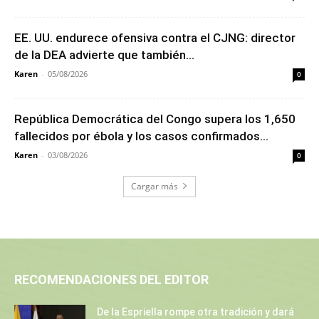
EE. UU. endurece ofensiva contra el CJNG: director
de la DEA advierte que también...
Karen
-
05/08/2026
0
República Democrática del Congo supera los 1,650
fallecidos por ébola y los casos confirmados...
Karen
-
03/08/2026
0
Cargar más
RECOMENDACIONES DEL EDITOR
De la Espriella rompe otra tradición y dará