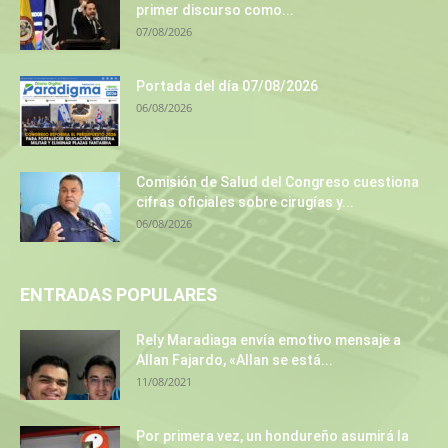
primer discurso como...
07/08/2026
Portada del día 07/08/2026
06/08/2026
Comisión de Salud del Congreso cuestiona
cifras oficiales sobre cirugías y...
06/08/2026
ENTRADAS POPULARES
Rely Maradiaga envía emotivo mensaje a
Allan Fajardo, «Allan se está...
11/08/2021
Por primera vez, un hondureño asumirá la