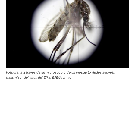
Fotografía a través de un microscopio de un mosquito Aedes aegypti,
transmisor del virus del Zika. EFE/Archivo