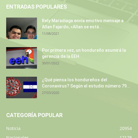
ENTRADAS POPULARES
Rely Maradiaga envía emotivo mensaje a
Allan Fajardo, «Allan se está...
11/08/2021
Por primera vez, un hondureño asumirá la
gerencia de la EEH
30/01/2022
¿Qué piensa los hondureños del
Coronavirus? Según el estudio número 79...
27/03/2020
CATEGORÍA POPULAR
Noticia
20954
Nacionales
17178