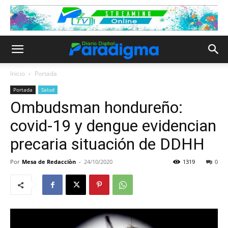
Inicio
Portada
Portada
Salud
Ombudsman hondureño:
covid-19 y dengue evidencian
precaria situación de DDHH
Por
Mesa de Redacciòn
-
24/10/2020
1319
0