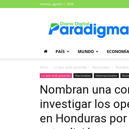
viernes, agosto 7, 2026
Diario
Paradigma
PAÍS
MUNDO
ECONOMÍ
Inicio
Lo que está pasando
Nacionales
Nombran 
Lo que está pasando
Nacionales
Internacionales
Noti
Nombran una co
investigar los op
en Honduras por