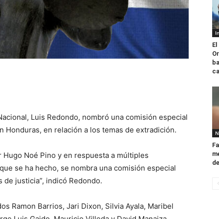
I
El
Or
ba
ca
Nacional, Luis Redondo, nombró una comisión especial
en Honduras, en relación a los temas de extradición.
N
Fa
me
or Hugo Noé Pino y en respuesta a múltiples
de
 que se ha hecho, se nombra una comisión especial
 de justicia”, indicó Redondo.
os Ramon Barrios, Jari Dixon, Silvia Ayala, Maribel
rge Luis Gaido, Mauricio Villeda y David Manaiza.