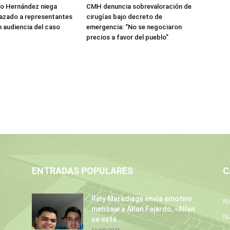
do Hernández niega
CMH denuncia sobrevaloración de
azado a representantes
cirugías bajo decreto de
n audiencia del caso
emergencia: “No se negociaron
precios a favor del pueblo”
ENTRADAS POPULARES
C
Rely Maradiaga envía emotivo
No
mensaje a Allan Fajardo, «Allan
N
se está...