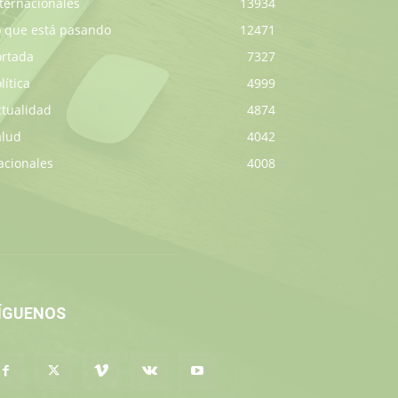
ternacionales
13934
o que está pasando
12471
ortada
7327
lítica
4999
ctualidad
4874
alud
4042
acionales
4008
ÍGUENOS