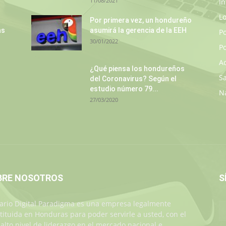
11/08/2021
In
L
Por primera vez, un hondureño
as
asumirá la gerencia de la EEH
P
30/01/2022
Po
A
¿Qué piensa los hondureños
S
del Coronavirus? Según el
estudio número 79...
N
27/03/2020
BRE NOSOTROS
S
iario Digital Paradigma es una empresa legalmente
tituida en Honduras para poder servirle a usted, con el
alto nivel de liderazgo en el mercado nacional e