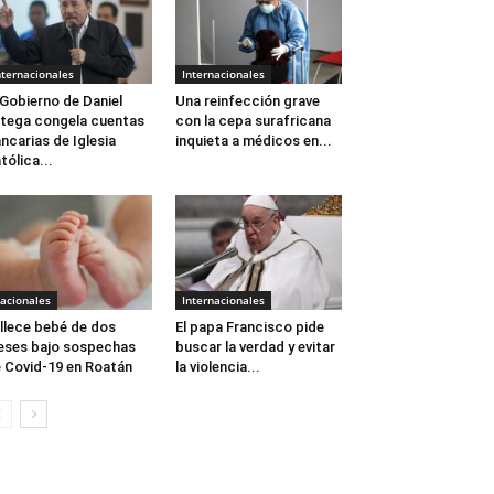
nternacionales
Internacionales
 Gobierno de Daniel
Una reinfección grave
tega congela cuentas
con la cepa surafricana
ncarias de Iglesia
inquieta a médicos en...
tólica...
acionales
Internacionales
llece bebé de dos
El papa Francisco pide
ses bajo sospechas
buscar la verdad y evitar
 Covid-19 en Roatán
la violencia...