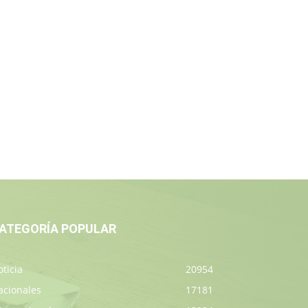
ATEGORÍA POPULAR
ticia
20954
acionales
17181