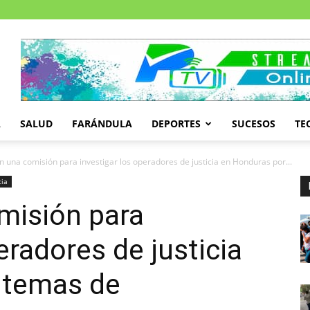
A
SALUD
FARÁNDULA
DEPORTES
SUCESOS
TE
una comisión para investigar los operadores de justicia en Honduras por...
cia
misión para
eradores de justicia
 temas de