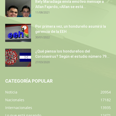
Rely Maradiaga envía emotivo mensaje a
Allan Fajardo, «Allan se está...
11/08/2021
Por primera vez, un hondureño asumirá la
gerencia de la EEH
30/01/2022
¿Qué piensa los hondureños del
Coronavirus? Según el estudio número 79...
27/03/2020
CATEGORÍA POPULAR
Noticia
20954
Nacionales
17182
Internacionales
13935
Lo que está pasando
12471