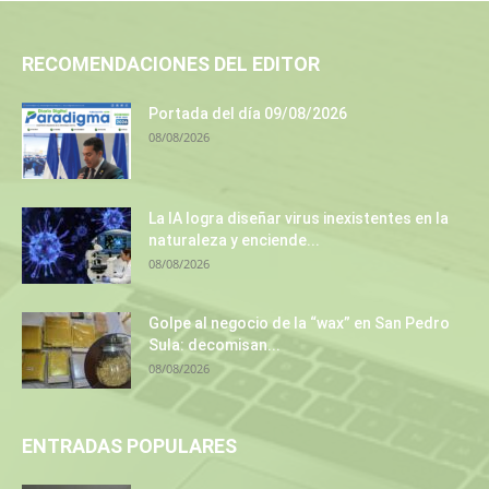
RECOMENDACIONES DEL EDITOR
Portada del día 09/08/2026
08/08/2026
La IA logra diseñar virus inexistentes en la
naturaleza y enciende...
08/08/2026
Golpe al negocio de la “wax” en San Pedro
Sula: decomisan...
08/08/2026
ENTRADAS POPULARES