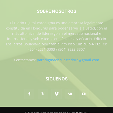
SOBRE NOSOTROS
El Diario Digital Paradigma es una empresa legalmente
constituida en Honduras para poder servirle a usted, con el
más alto nivel de liderazgo en el mercado nacional e
internacional y sobre todo con eficiencia y eficacia. Edificio
Los Jarros Boulevard Morazan el 4to Piso Cubiculo #402 Tel:
(504) 2231-3303 / (504) 9522-3307
Contáctanos:
paradigmaencuestadora@gmail.com
SÍGUENOS
© Desarrollado y diseñado por Alan Melnikov