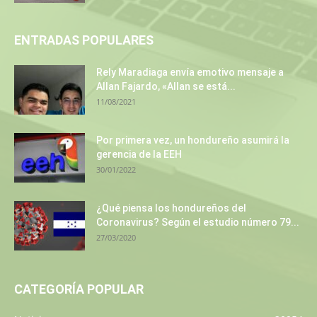
ENTRADAS POPULARES
Rely Maradiaga envía emotivo mensaje a
Allan Fajardo, «Allan se está...
11/08/2021
Por primera vez, un hondureño asumirá la
gerencia de la EEH
30/01/2022
¿Qué piensa los hondureños del
Coronavirus? Según el estudio número 79...
27/03/2020
CATEGORÍA POPULAR