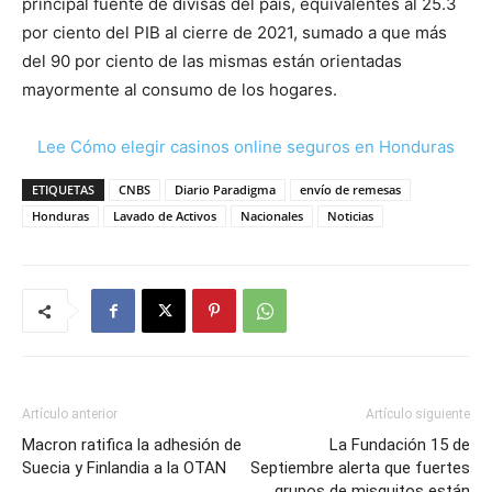
principal fuente de divisas del país, equivalentes al 25.3
por ciento del PIB al cierre de 2021, sumado a que más
del 90 por ciento de las mismas están orientadas
mayormente al consumo de los hogares.
Lee Cómo elegir casinos online seguros en Honduras
ETIQUETAS
CNBS
Diario Paradigma
envío de remesas
Honduras
Lavado de Activos
Nacionales
Noticias
Artículo anterior
Artículo siguiente
Macron ratifica la adhesión de
La Fundación 15 de
Suecia y Finlandia a la OTAN
Septiembre alerta que fuertes
grupos de misquitos están