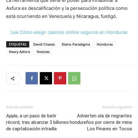
La herramienta que tiene el poder para inhabilitar a
Asfura es descalificación y la persecución política como
está ocurriendo en Venezuela y Nicaragua, fustigó.
Lee Cómo elegir casinos online seguros en Honduras
ETIQUETAS
David Chavez
Diario Paradigma
Honduras
Nasry Asfura
Noticias
Artículo anterior
Artículo siguiente
Apple, a un paso de batir
Advierten ola de migrantes
récord, tras alcanzar 3 billones
hondureños por cierre de mina
de capitalización intradía
Los Pinares en Tocoa