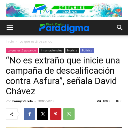
Inicio
Lo que está pasando
Lo que está pasando
Internacionales
Noticia
Política
“No es extraño que inicie una
campaña de descalificación
contra Asfura”, señala David
Chávez
Por
Fanny Varela
-
30/06/2023
1003
0