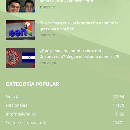
Allan Fajardo, «Allan se está...
11/08/2021
Por primera vez, un hondureño asumirá la
gerencia de la EEH
30/01/2022
¿Qué piensa los hondureños del
Coronavirus? Según el estudio número 79...
27/03/2020
CATEGORÍA POPULAR
Noticia
20954
Nacionales
17178
Internacionales
13932
Lo que está pasando
12471