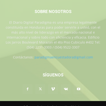
SOBRE NOSOTROS
El Diario Digital Paradigma es una empresa legalmente
constituida en Honduras para poder servirle a usted, con el
más alto nivel de liderazgo en el mercado nacional e
internacional y sobre todo con eficiencia y eficacia. Edificio
Los Jarros Boulevard Morazan el 4to Piso Cubiculo #402 Tel:
(504) 2231-3303 / (504) 9522-3307
Contáctanos:
paradigmaencuestadora@gmail.com
SÍGUENOS