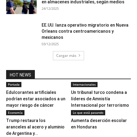
en almacenes industriales, según medios
24/12/2025
EE.UU. lanza operativo migratorio en Nueva
Orleans contra centroamericanos y
mexicanos
03/12/2025
Cargar más
HOT NEWS
Portada
Internacionales
Edulcorantes artificiales
Un tribunal turco condena a
podrían estar asociados a un
líderes de Amnistía
mayor riesgo de cáncer
Internacional por terrorismo
Economía
Lo que está pasando
Trump restaura los
Aumenta deserción escolar
aranceles al acero y aluminio
en Honduras
de Argentina y...