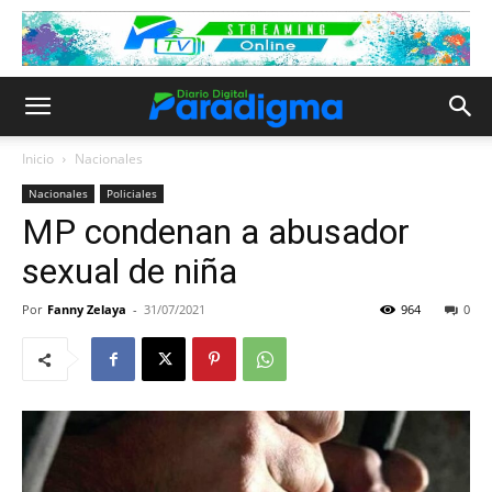
Inicio
Nacionales
Nacionales
Policiales
MP condenan a abusador
sexual de niña
Por
Fanny Zelaya
-
31/07/2021
964
0