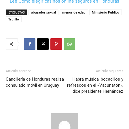
Lee Cómo elegir casinos online seguros en Honduras
ETIQUETAS
abusador sexual
menor de edad
Ministerio Público
Trujillo
Artículo anterior
Artículo siguiente
Cancillería de Honduras realiza
Habrá música, bocadillos y
consulado móvil en Uruguay
refrescos en el «Vacunatón»,
dice presidente Hernández