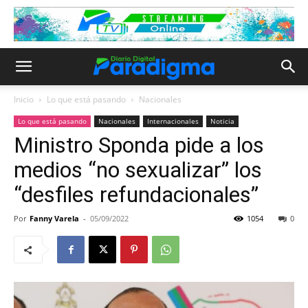
Inicio
Lo que está pasando
Nacionales
Lo que está pasando
Nacionales
Internacionales
Noticia
Ministro Sponda pide a los
medios “no sexualizar” los
“desfiles refundacionales”
Por
Fanny Varela
-
05/09/2022
1054
0