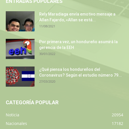
ENTRADAS POPULARES
Rely Maradiaga envía emotivo mensaje a
Allan Fajardo, «Allan se está...
11/08/2021
Por primera vez, un hondureño asumirá la
gerencia de la EEH
30/01/2022
¿Qué piensa los hondureños del
Coronavirus? Según el estudio número 79...
27/03/2020
CATEGORÍA POPULAR
Noticia
20954
Nacionales
17182