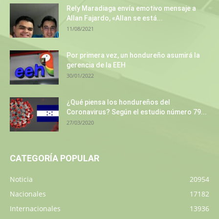
Rely Maradiaga envía emotivo mensaje a
Allan Fajardo, «Allan se está...
11/08/2021
Por primera vez, un hondureño asumirá la
gerencia de la EEH
30/01/2022
¿Qué piensa los hondureños del
Coronavirus? Según el estudio número 79...
27/03/2020
CATEGORÍA POPULAR
Noticia
20954
Nacionales
17182
Internacionales
13936