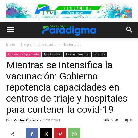
Inicio
Lo que está pasando
Nacionales
Lo que está pasando
Nacionales
Internacionales
Noticia
Mientras se intensifica la
vacunación: Gobierno
repotencia capacidades en
centros de triaje y hospitales
para contener la covid-19
Por
Marlon Chavez
-
17/07/2021
1020
0