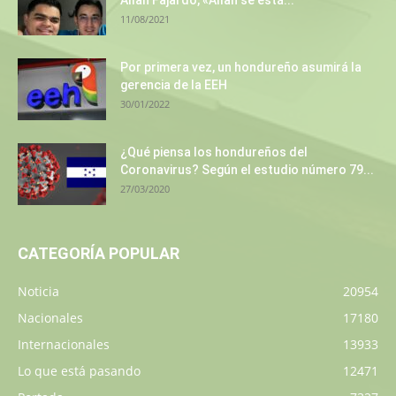
Allan Fajardo, «Allan se está...
11/08/2021
Por primera vez, un hondureño asumirá la
gerencia de la EEH
30/01/2022
¿Qué piensa los hondureños del
Coronavirus? Según el estudio número 79...
27/03/2020
CATEGORÍA POPULAR
Noticia
20954
Nacionales
17180
Internacionales
13933
Lo que está pasando
12471