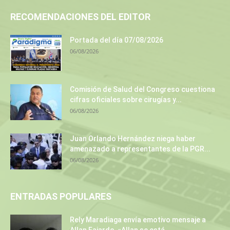
RECOMENDACIONES DEL EDITOR
Portada del día 07/08/2026
06/08/2026
Comisión de Salud del Congreso cuestiona
cifras oficiales sobre cirugías y...
06/08/2026
Juan Orlando Hernández niega haber
amenazado a representantes de la PGR...
06/08/2026
ENTRADAS POPULARES
Rely Maradiaga envía emotivo mensaje a