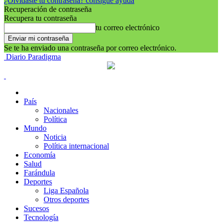
¿Olvidaste tu contraseña? consigue ayuda
Recuperación de contraseña
Recupera tu contraseña
tu correo electrónico
Se te ha enviado una contraseña por correo electrónico.
Diario Paradigma
País
Nacionales
Política
Mundo
Noticia
Política internacional
Economía
Salud
Farándula
Deportes
Liga Española
Otros deportes
Sucesos
Tecnología