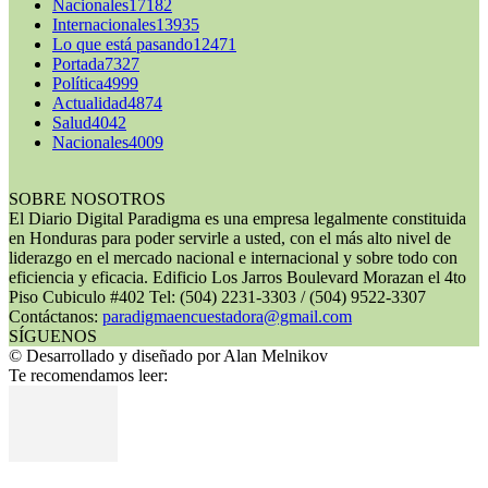
Nacionales
17182
Internacionales
13935
Lo que está pasando
12471
Portada
7327
Política
4999
Actualidad
4874
Salud
4042
Nacionales
4009
SOBRE NOSOTROS
El Diario Digital Paradigma es una empresa legalmente constituida
en Honduras para poder servirle a usted, con el más alto nivel de
liderazgo en el mercado nacional e internacional y sobre todo con
eficiencia y eficacia. Edificio Los Jarros Boulevard Morazan el 4to
Piso Cubiculo #402 Tel: (504) 2231-3303 / (504) 9522-3307
Contáctanos:
paradigmaencuestadora@gmail.com
SÍGUENOS
© Desarrollado y diseñado por Alan Melnikov
Te recomendamos leer: