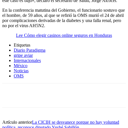
este caso es bajo», declaró el secretario de Salud, Jorge Alcocer.
En la conferencia matutina del Gobierno, el funcionario sostuvo que
el hombre, de 59 años, al que se refirió la OMS murió el 24 de abril
por complicaciones derivadas de la diabetes y una falla renal, pero
no por el virus AH5N2.
Lee Cómo elegir casinos online seguros en Honduras
Etiquetas
Diario Paradigma
gripe aviar
Internacionales
México
Noticias
OMS
Artículo anterior
La CICIH se desvanece porque no hay voluntad
política, reconoce diputado Yavhé Sabillón