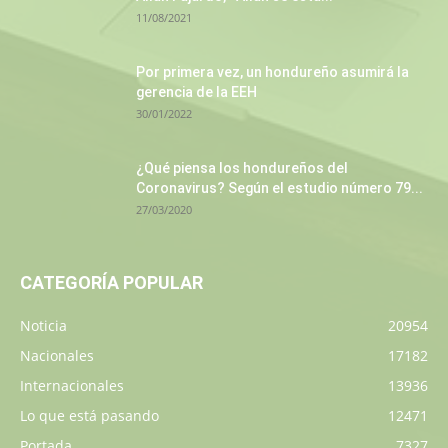
11/08/2021
Por primera vez, un hondureño asumirá la
gerencia de la EEH
30/01/2022
¿Qué piensa los hondureños del
Coronavirus? Según el estudio número 79...
27/03/2020
CATEGORÍA POPULAR
Noticia
20954
Nacionales
17182
Internacionales
13936
Lo que está pasando
12471
Portada
7327