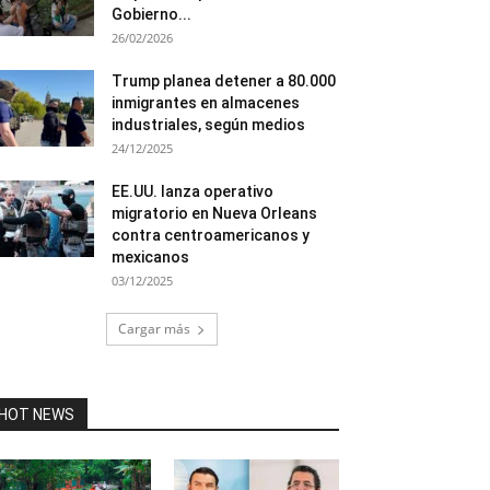
Gobierno...
26/02/2026
Trump planea detener a 80.000
inmigrantes en almacenes
industriales, según medios
24/12/2025
EE.UU. lanza operativo
migratorio en Nueva Orleans
contra centroamericanos y
mexicanos
03/12/2025
Cargar más
HOT NEWS