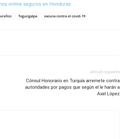
nos online seguros en Honduras
ureños
Tegucigalpa
vacuna contra el covid-19
Artículo siguiente
Cónsul Honorario en Turquía arremete contra
autoridades por pagos que según el le harán a
Axel López