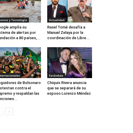
iencia y Tecnología
Actualidad
ogle amplía su
Rasel Tomé desafía a
stema de alertas por
Manuel Zelaya por la
undación a 80 países,...
coordinación de Libre...
nternacionales
Farándula
guidores de Bolsonaro
Chiquis Rivera anuncia
otestan contra el
que se separará de su
premo y respaldan las
esposo Lorenzo Méndez
nciones...