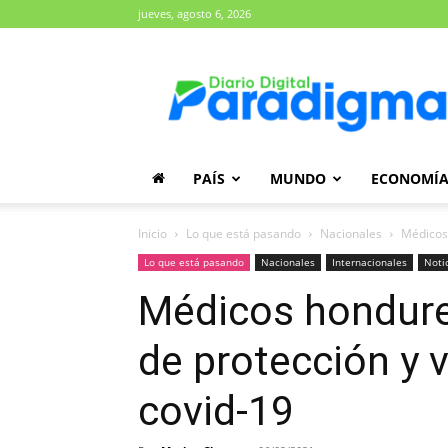
jueves, agosto 6, 2026
Diario
Paradigma
PAÍS
MUNDO
ECONOMÍ
Inicio
Lo que está pasando
Nacionales
Médicos 
Lo que está pasando
Nacionales
Internacionales
Noti
Médicos hondure
de protección y 
covid-19