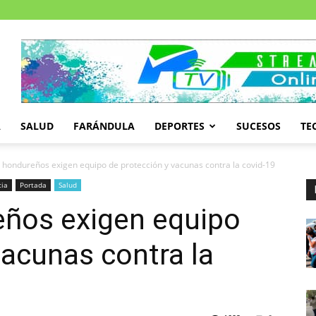
A
SALUD
FARÁNDULA
DEPORTES
SUCESOS
TE
hondureños exigen equipo de protección y vacunas contra la covid-19
cia
Portada
Salud
ños exigen equipo
vacunas contra la