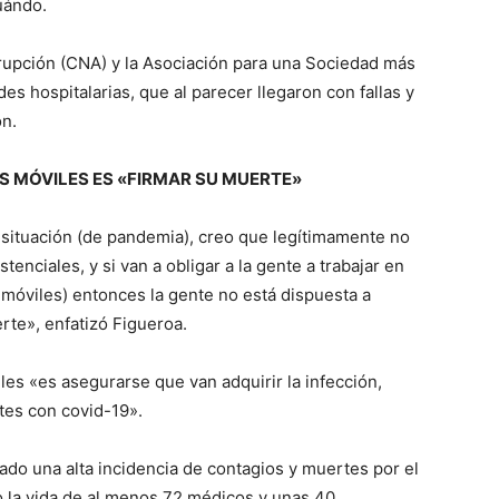
cuándo.
rupción (CNA) y la Asociación para una Sociedad más
es hospitalarias, que al parecer llegaron con fallas y
ón.
S MÓVILES ES «FIRMAR SU MUERTE»
 situación (de pandemia), creo que legítimamente no
tenciales, y si van a obligar a la gente a trabajar en
 móviles) entonces la gente no está dispuesta a
rte», enfatizó Figueroa.
les «es asegurarse que van adquirir la infección,
tes con covid-19».
ado una alta incidencia de contagios y muertes por el
 la vida de al menos 72 médicos y unas 40