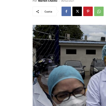
Por
Marlon Chavez
-
06/02/2021
Cuota