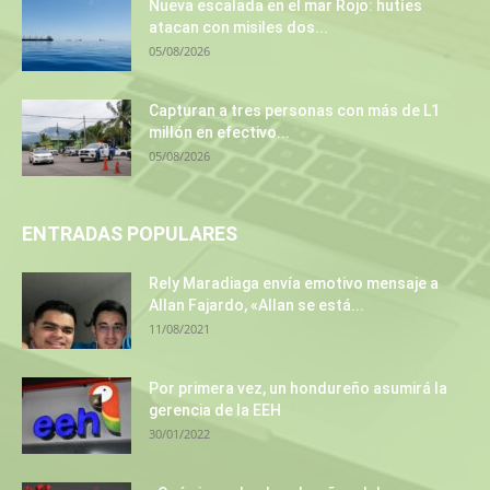
Nueva escalada en el mar Rojo: hutíes
atacan con misiles dos...
05/08/2026
Capturan a tres personas con más de L1
millón en efectivo...
05/08/2026
ENTRADAS POPULARES
Rely Maradiaga envía emotivo mensaje a
Allan Fajardo, «Allan se está...
11/08/2021
Por primera vez, un hondureño asumirá la
gerencia de la EEH
30/01/2022