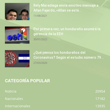
Rely Maradiaga envía emotivo mensaje a
Allan Fajardo, «Allan se está...
11/08/2021
Por primera vez, un hondureño asumirá la
gerencia de la EEH
30/01/2022
¿Qué piensa los hondureños del
Coronavirus? Según el estudio número 79...
27/03/2020
CATEGORÍA POPULAR
Noticia
20954
Nacionales
17182
Internacionales
13935