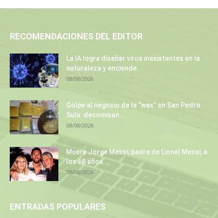
RECOMENDACIONES DEL EDITOR
La IA logra diseñar virus inexistentes en la
naturaleza y enciende...
08/08/2026
Golpe al negocio de la “wax” en San Pedro
Sula: decomisan...
08/08/2026
Muere Jorge Messi, padre de Lionel Messi, a
los 68 años...
08/08/2026
ENTRADAS POPULARES