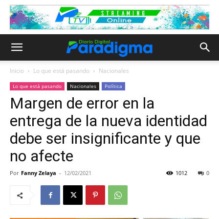
Inicio
Lo que está pasando
Nacionales
Lo que está pasando
Nacionales
Política
Margen de error en la
entrega de la nueva identidad
debe ser insignificante y que
no afecte
Por
Fanny Zelaya
-
12/02/2021
1012
0