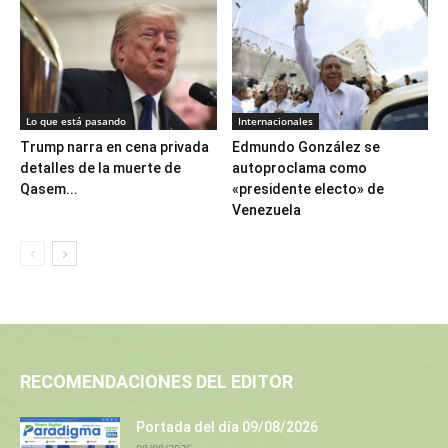
Lo que está pasando
Internacionales
Trump narra en cena privada
Edmundo González se
detalles de la muerte de
autoproclama como
Qasem...
«presidente electo» de
Venezuela
RECOMENDACIONES DEL EDITOR
Portada del día 09/08/2026