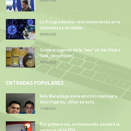
08/08/2026
La IA logra diseñar virus inexistentes en la
naturaleza y enciende...
08/08/2026
Golpe al negocio de la “wax” en San Pedro
Sula: decomisan...
08/08/2026
ENTRADAS POPULARES
Rely Maradiaga envía emotivo mensaje a
Allan Fajardo, «Allan se está...
11/08/2021
Por primera vez, un hondureño asumirá la
gerencia de la EEH