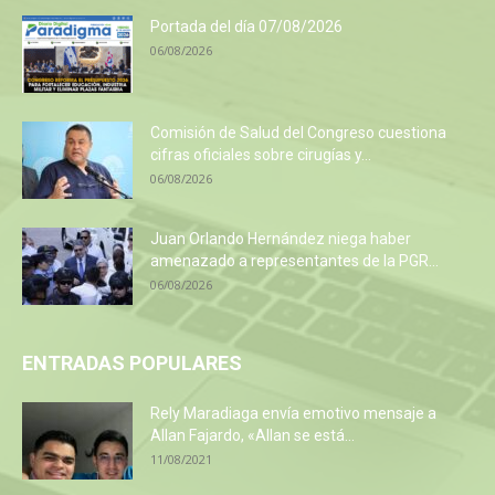
Portada del día 07/08/2026
06/08/2026
Comisión de Salud del Congreso cuestiona
cifras oficiales sobre cirugías y...
06/08/2026
Juan Orlando Hernández niega haber
amenazado a representantes de la PGR...
06/08/2026
ENTRADAS POPULARES
Rely Maradiaga envía emotivo mensaje a
Allan Fajardo, «Allan se está...
11/08/2021