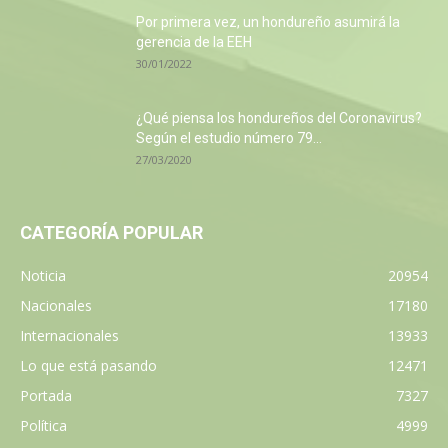
Por primera vez, un hondureño asumirá la
gerencia de la EEH
30/01/2022
¿Qué piensa los hondureños del Coronavirus?
Según el estudio número 79...
27/03/2020
CATEGORÍA POPULAR
Noticia
20954
Nacionales
17180
Internacionales
13933
Lo que está pasando
12471
Portada
7327
Política
4999