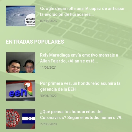
Google desarrolla una IA capaz de anticipar
la evolución de huracanes...
07/08/2026
ENTRADAS POPULARES
Rely Maradiaga envía emotivo mensaje a
Allan Fajardo, «Allan se está...
11/08/2021
Por primera vez, un hondureño asumirá la
gerencia de la EEH
30/01/2022
¿Qué piensa los hondureños del
Coronavirus? Según el estudio número 79...
27/03/2020