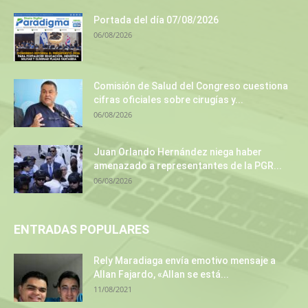
Portada del día 07/08/2026
06/08/2026
Comisión de Salud del Congreso cuestiona
cifras oficiales sobre cirugías y...
06/08/2026
Juan Orlando Hernández niega haber
amenazado a representantes de la PGR...
06/08/2026
ENTRADAS POPULARES
Rely Maradiaga envía emotivo mensaje a
Allan Fajardo, «Allan se está...
11/08/2021