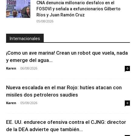
CNA denuncia millonario desfalco en el
FOSOVI y señala a exfuncionarios Gilberto
Ríos y Juan Ramón Cruz
05/08/2026
Internacionales
¡Como un ave marina! Crean un robot que vuela, nada
y emerge del agua...
Karen
-
06/08/2026
0
Nueva escalada en el mar Rojo: hutíes atacan con
misiles dos petroleros saudíes
Karen
-
05/08/2026
0
EE. UU. endurece ofensiva contra el CJNG: director
de la DEA advierte que también...