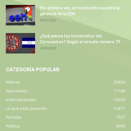
Por primera vez, un hondureño asumirá la
gerencia de la EEH
30/01/2022
¿Qué piensa los hondureños del
Coronavirus? Según el estudio número 79...
27/03/2020
CATEGORÍA POPULAR
Noticia
20954
Nacionales
17180
Internacionales
13933
Lo que está pasando
12471
Portada
7327
Política
4999