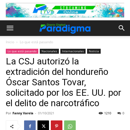
Inicio
Lo que está pasando
Lo que está pasando
Nacionales
Internacionales
Noticia
La CSJ autorizó la
extradición del hondureño
Óscar Santos Tovar,
solicitado por los EE. UU. por
el delito de narcotráfico
Por
Fanny Varela
-
01/10/2021
1210
0