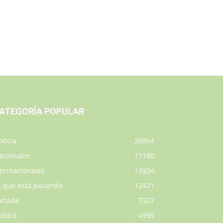
ATEGORÍA POPULAR
ticia
20954
acionales
17180
ternacionales
13934
o que está pasando
12471
ortada
7327
lítica
4999