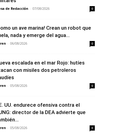
ilitares
sa de Redacción
-
07/08/2026
0
Como un ave marina! Crean un robot que
uela, nada y emerge del agua...
ren
-
06/08/2026
0
ueva escalada en el mar Rojo: hutíes
tacan con misiles dos petroleros
audíes
ren
-
05/08/2026
0
E. UU. endurece ofensiva contra el
JNG: director de la DEA advierte que
ambién...
ren
-
05/08/2026
0