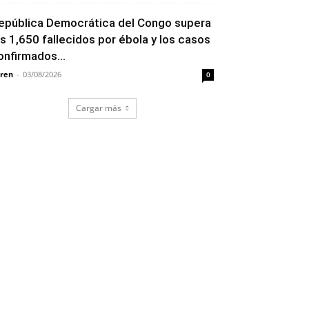
epública Democrática del Congo supera
os 1,650 fallecidos por ébola y los casos
onfirmados...
ren
-
03/08/2026
0
Cargar más