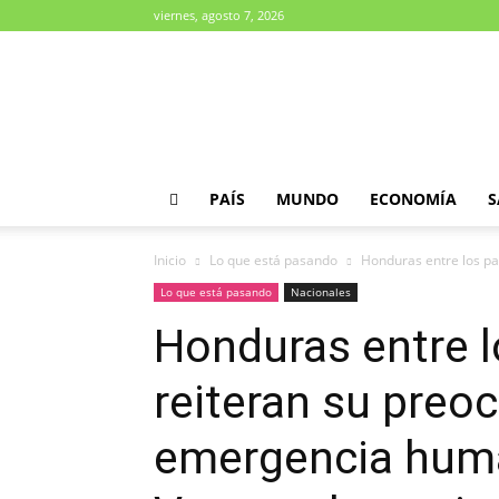
viernes, agosto 7, 2026
Diario
Paradigma
PAÍS
MUNDO
ECONOMÍA
S
Inicio
Lo que está pasando
Honduras entre los pa
Lo que está pasando
Nacionales
Honduras entre l
reiteran su preo
emergencia huma