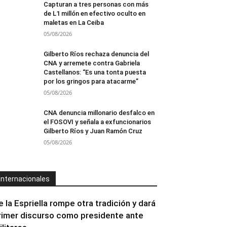
Capturan a tres personas con más
de L1 millón en efectivo oculto en
maletas en La Ceiba
05/08/2026
Gilberto Ríos rechaza denuncia del
CNA y arremete contra Gabriela
Castellanos: “Es una tonta puesta
por los gringos para atacarme”
05/08/2026
CNA denuncia millonario desfalco en
el FOSOVI y señala a exfuncionarios
Gilberto Ríos y Juan Ramón Cruz
05/08/2026
Internacionales
e la Espriella rompe otra tradición y dará
rimer discurso como presidente ante