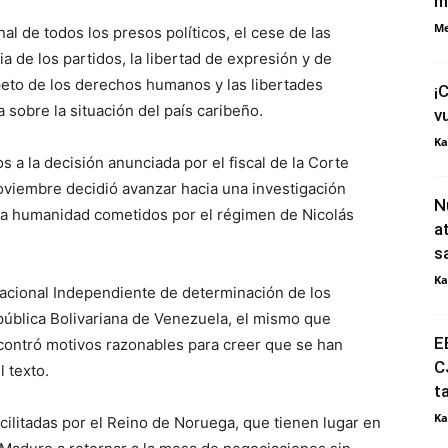
m
Me
nal de todos los presos políticos, el cese de las
a de los partidos, la libertad de expresión y de
peto de los derechos humanos y las libertades
¡
 sobre la situación del país caribeño.
v
Ka
 a la decisión anunciada por el fiscal de la Corte
oviembre decidió avanzar hacia una investigación
N
sa humanidad cometidos por el régimen de Nicolás
a
s
Ka
nacional Independiente de determinación de los
ública Bolivariana de Venezuela, el mismo que
E
ontró motivos razonables para creer que se han
C
 texto.
t
Ka
ilitadas por el Reino de Noruega, que tienen lugar en