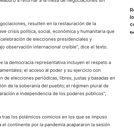
 Maduro a retornar a la mesa de negociaciones sin
R
l
ociaciones, resulten en la restauración de la
c
ave crisis política, social, económica y humanitaria que
Ka
 celebración de elecciones presidenciales y
ajo observación internacional creíble”, dice el texto.
 la democracia representativa incluyen el respeto a
mentales; el acceso al poder y su ejercicio con
n de elecciones periódicas, libres, justas y basadas en
ión de la soberanía del pueblo; el régimen plural de
eparación e independencia de los poderes públicos”,
gua tras los polémicos comicios en los que se impuso
a el continente por la pandemia acapararon la sesión