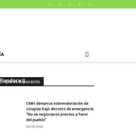
ÍA
Juan Orlando Hernández niega
haber amenazado a representantes
de la PGR en audiencia del caso
Pandora II
Lo que está pasando
Mesa de Redacción
-
06/08/2026
0
CMH denuncia sobrevaloración de
cirugías bajo decreto de emergencia:
“No se negociaron precios a favor
del pueblo”
06/08/2026