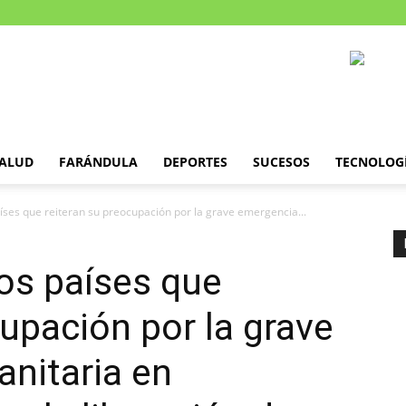
ALUD
FARÁNDULA
DEPORTES
SUCESOS
TECNOLOG
íses que reiteran su preocupación por la grave emergencia...
os países que
cupación por la grave
nitaria en