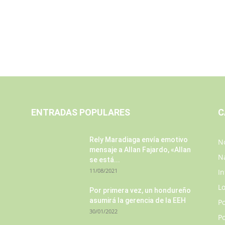
ENTRADAS POPULARES
C
Rely Maradiaga envía emotivo
No
mensaje a Allan Fajardo, «Allan
N
se está...
11/08/2021
In
L
Por primera vez, un hondureño
asumirá la gerencia de la EEH
P
30/01/2022
Po