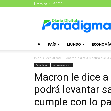
jueves, agosto 6, 2026
Diario
Paradigma
PAÍS
MUNDO
ECONOMÍ
Inicio
Actualidad
Macron le dice a Maduro que la U
Actualidad
Internacionales
Macron le dice a
podrá levantar s
cumple con lo p