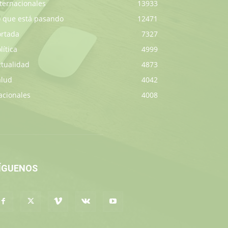
ternacionales
13933
o que está pasando
12471
ortada
7327
lítica
4999
ctualidad
4873
alud
4042
acionales
4008
ÍGUENOS