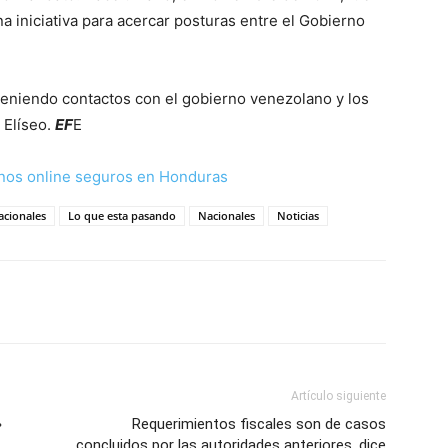
na iniciativa para acercar posturas entre el Gobierno
teniendo contactos con el gobierno venezolano y los
 Elíseo.
EF
E
nos online seguros en Honduras
acionales
Lo que esta pasando
Nacionales
Noticias
Artículo siguiente
»
Requerimientos fiscales son de casos
concluidos por las autoridades anteriores, dice