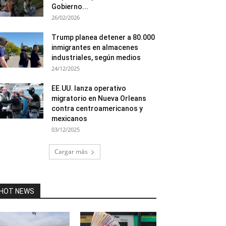
Gobierno...
26/02/2026
Trump planea detener a 80.000
inmigrantes en almacenes
industriales, según medios
24/12/2025
EE.UU. lanza operativo
migratorio en Nueva Orleans
contra centroamericanos y
mexicanos
03/12/2025
Cargar más
HOT NEWS