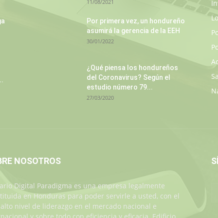
11/08/2021
In
L
ga
Por primera vez, un hondureño
asumirá la gerencia de la EEH
P
30/01/2022
Po
A
¿Qué piensa los hondureños
S
del Coronavirus? Según el
..
estudio número 79...
N
27/03/2020
BRE NOSOTROS
S
iario Digital Paradigma es una empresa legalmente
tituida en Honduras para poder servirle a usted, con el
alto nivel de liderazgo en el mercado nacional e
rnacional y sobre todo con eficiencia y eficacia. Edificio