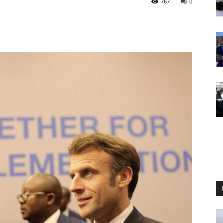
767
0