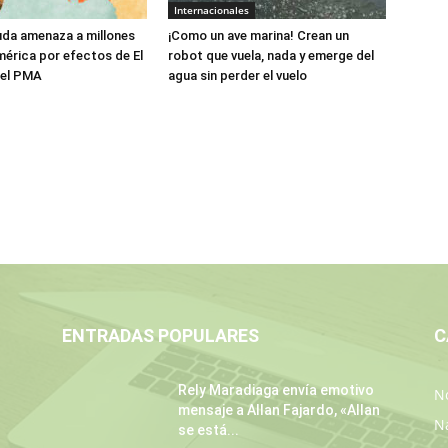
Internacionales
da amenaza a millones
¡Como un ave marina! Crean un
érica por efectos de El
robot que vuela, nada y emerge del
a el PMA
agua sin perder el vuelo
ENTRADAS POPULARES
C
Rely Maradiaga envía emotivo
No
mensaje a Allan Fajardo, «Allan
N
se está...