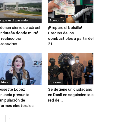
o que está pasando
Economía
denan cierre de cárcel
¡Prepare el bolsillo!
ndureña donde murió
Precios de los
 recluso por
combustibles a partir del
ronavirus
21...
olítica
Sucesos
ssette López
Se detiene un ciudadano
nuncia presunta
en Danlí en seguimiento a
nipulación de
red de...
formes electorales