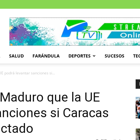
A
SALUD
FARÁNDULA
DEPORTES
SUCESOS
TE
E podrá levantar sanciones si...
 Maduro que la UE
anciones si Caracas
actado