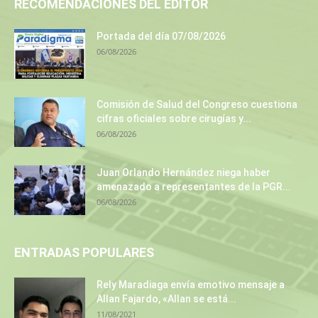
RECOMENDACIONES DEL EDITOR
Portada del día 07/08/2026
06/08/2026
Comisión de Salud del Congreso cuestiona
cifras oficiales sobre cirugías y...
06/08/2026
Juan Orlando Hernández niega haber
amenazado a representantes de la PGR...
06/08/2026
ENTRADAS POPULARES
Rely Maradiaga envía emotivo mensaje a
Allan Fajardo, «Allan se está...
11/08/2021