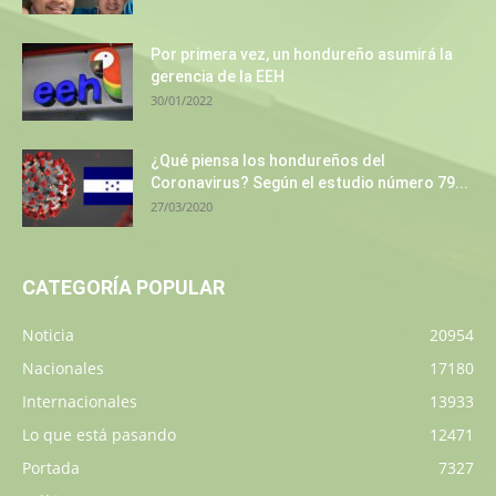
Por primera vez, un hondureño asumirá la
gerencia de la EEH
30/01/2022
¿Qué piensa los hondureños del
Coronavirus? Según el estudio número 79...
27/03/2020
CATEGORÍA POPULAR
Noticia
20954
Nacionales
17180
Internacionales
13933
Lo que está pasando
12471
Portada
7327