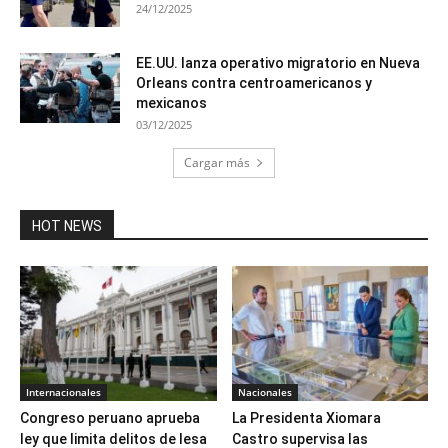
24/12/2025
EE.UU. lanza operativo migratorio en Nueva
Orleans contra centroamericanos y
mexicanos
03/12/2025
Cargar más
HOT NEWS
Internacionales
Nacionales
Congreso peruano aprueba
La Presidenta Xiomara
ley que limita delitos de lesa
Castro supervisa las