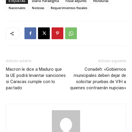
ETIQUETAS
Diario Paradigma
Fiscal adjunto
Honduras
Nacionales
Noticias
Requerimientos fiscales
Artículo anterior
Artículo siguiente
Macron le dice a Maduro que
Conadeh: «Gobiernos
la UE podrá levantar sanciones
municipales deben dejar de
si Caracas cumple con lo
solicitar pruebas de VIH a
pactado
quienes contraerán nupcias»