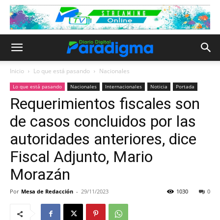
Inicio
Lo que está pasando
Nacionales
Lo que está pasando
Nacionales
Internacionales
Noticia
Portada
Requerimientos fiscales son
de casos concluidos por las
autoridades anteriores, dice
Fiscal Adjunto, Mario
Morazán
Por
Mesa de Redacción
-
29/11/2023
1030
0