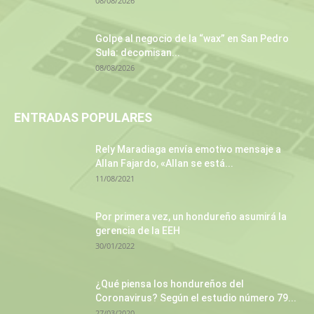
08/08/2026
Golpe al negocio de la “wax” en San Pedro
Sula: decomisan...
08/08/2026
ENTRADAS POPULARES
Rely Maradiaga envía emotivo mensaje a
Allan Fajardo, «Allan se está...
11/08/2021
Por primera vez, un hondureño asumirá la
gerencia de la EEH
30/01/2022
¿Qué piensa los hondureños del
Coronavirus? Según el estudio número 79...
27/03/2020