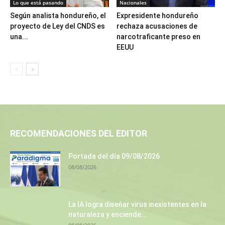
Lo que está pasando
Nacionales
Según analista hondureño, el
Expresidente hondureño
proyecto de Ley del CNDS es
rechaza acusaciones de
una...
narcotraficante preso en
EEUU
RECOMENDACIONES DEL EDITOR
Portada del día 09/08/2026
08/08/2026
La IA logra diseñar virus inexistentes en la
naturaleza y enciende...