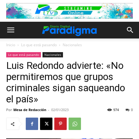
Inicio
Lo que está pasando
Nacionales
Lo que está pasando
Nacionales
Luis Redondo advierte: «No
permitiremos que grupos
criminales sigan saqueando
el país»
Por
Mesa de Redacción
-
02/01/2023
974
0