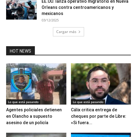
EE.UU. lanza operativo migratorio en Nueva
Orleans contra centroamericanos y
mexicanos
03/12/2025
Cargar más
HOT NEWS
Lo que está pasando
Lo que está pasando
Agentes policiales detienen
Cálix critica entrega de
en Olancho a supuesto
cheques por parte de Libre:
asesino de un policía
«Si fuera...