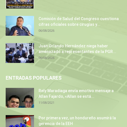
Comisión de Salud del Congreso cuestiona
cifras oficiales sobre cirugías y...
06/08/2026
Juan Orlando Hernández niega haber
amenazado a representantes de la PGR...
06/08/2026
ENTRADAS POPULARES
Rely Maradiaga envía emotivo mensaje a
Allan Fajardo, «Allan se está...
11/08/2021
Por primera vez, un hondureño asumirá la
gerencia de la EEH