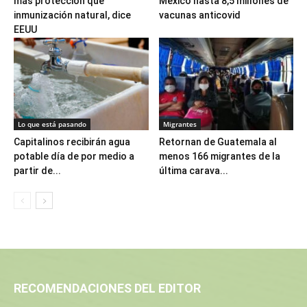
más protección que
México hasta 8,5 millones de
inmunización natural, dice
vacunas anticovid
EEUU
Lo que está pasando
Migrantes
Capitalinos recibirán agua
Retornan de Guatemala al
potable día de por medio a
menos 166 migrantes de la
partir de...
última carava...
RECOMENDACIONES DEL EDITOR