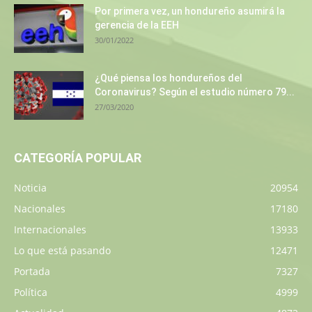
Por primera vez, un hondureño asumirá la
gerencia de la EEH
30/01/2022
¿Qué piensa los hondureños del
Coronavirus? Según el estudio número 79...
27/03/2020
CATEGORÍA POPULAR
Noticia
20954
Nacionales
17180
Internacionales
13933
Lo que está pasando
12471
Portada
7327
Política
4999