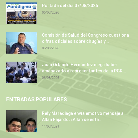
Portada del día 07/08/2026
06/08/2026
Comisión de Salud del Congreso cuestiona
cifras oficiales sobre cirugías y...
06/08/2026
Juan Orlando Hernández niega haber
amenazado a representantes de la PGR...
06/08/2026
ENTRADAS POPULARES
Rely Maradiaga envía emotivo mensaje a
Allan Fajardo, «Allan se está...
11/08/2021