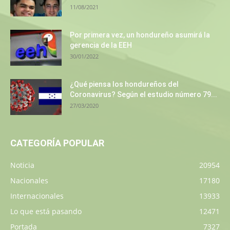
11/08/2021
Por primera vez, un hondureño asumirá la
gerencia de la EEH
30/01/2022
¿Qué piensa los hondureños del
Coronavirus? Según el estudio número 79...
27/03/2020
CATEGORÍA POPULAR
Noticia
20954
Nacionales
17180
Internacionales
13933
Lo que está pasando
12471
Portada
7327