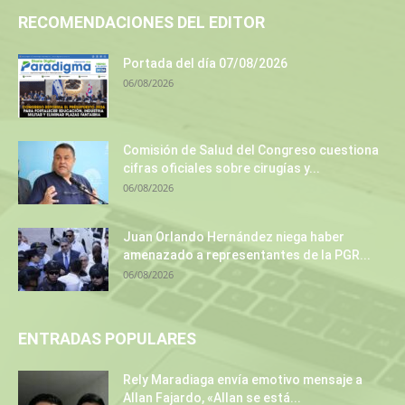
RECOMENDACIONES DEL EDITOR
Portada del día 07/08/2026
06/08/2026
Comisión de Salud del Congreso cuestiona
cifras oficiales sobre cirugías y...
06/08/2026
Juan Orlando Hernández niega haber
amenazado a representantes de la PGR...
06/08/2026
ENTRADAS POPULARES
Rely Maradiaga envía emotivo mensaje a
Allan Fajardo, «Allan se está...