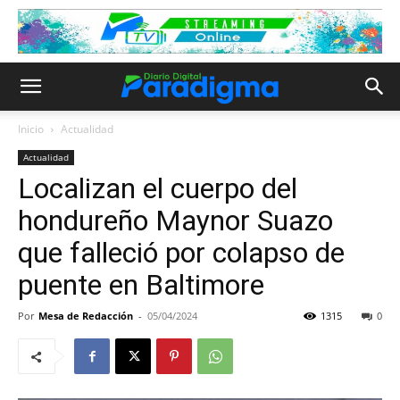
Inicio
Actualidad
Actualidad
Localizan el cuerpo del
hondureño Maynor Suazo
que falleció por colapso de
puente en Baltimore
Por
Mesa de Redacción
-
05/04/2024
1315
0