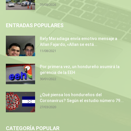
05/08/2026
ENTRADAS POPULARES
Rely Maradiaga envía emotivo mensaje a
Allan Fajardo, «Allan se está...
11/08/2021
Por primera vez, un hondureño asumirá la
gerencia de la EEH
30/01/2022
¿Qué piensa los hondureños del
Coronavirus? Según el estudio número 79...
27/03/2020
CATEGORÍA POPULAR