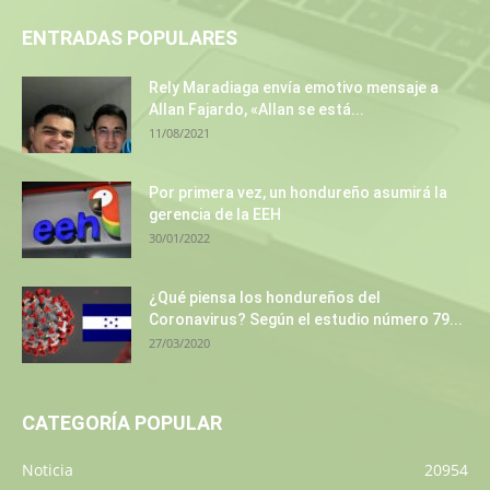
ENTRADAS POPULARES
Rely Maradiaga envía emotivo mensaje a
Allan Fajardo, «Allan se está...
11/08/2021
Por primera vez, un hondureño asumirá la
gerencia de la EEH
30/01/2022
¿Qué piensa los hondureños del
Coronavirus? Según el estudio número 79...
27/03/2020
CATEGORÍA POPULAR
Noticia
20954