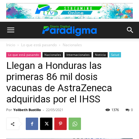
Inicio
Lo que está pasando
Nacionales
Lo que está pasando
Nacionales
Internacionales
Noticia
Salud
Llegan a Honduras las
primeras 86 mil dosis
vacunas de AstraZeneca
adquiridas por el IHSS
Por
Yolibeth Bustillo
-
22/05/2021
1376
0