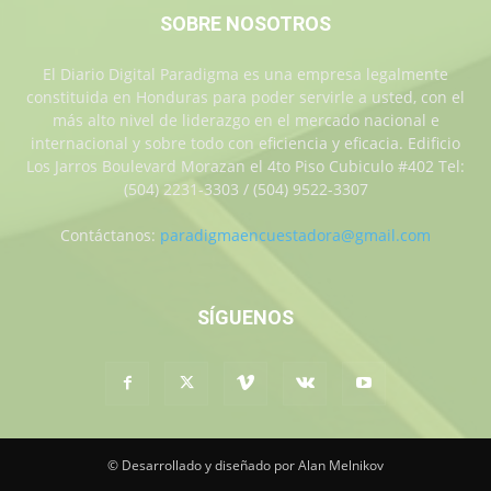
SOBRE NOSOTROS
El Diario Digital Paradigma es una empresa legalmente
constituida en Honduras para poder servirle a usted, con el
más alto nivel de liderazgo en el mercado nacional e
internacional y sobre todo con eficiencia y eficacia. Edificio
Los Jarros Boulevard Morazan el 4to Piso Cubiculo #402 Tel:
(504) 2231-3303 / (504) 9522-3307
Contáctanos:
paradigmaencuestadora@gmail.com
SÍGUENOS
© Desarrollado y diseñado por Alan Melnikov