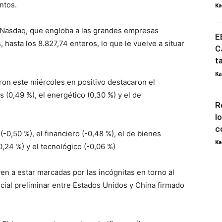
ntos.
Ka
 Nasdaq, que engloba a las grandes empresas
E
hasta los 8.827,74 enteros, lo que le vuelve a situar
C
t
Ka
ron este miércoles en positivo destacaron el
os (0,49 %), el energético (0,30 %) y el de
R
l
c
 (-0,50 %), el financiero (-0,48 %), el de bienes
Ka
0,24 %) y el tecnológico (-0,06 %)
n a estar marcadas por las incógnitas en torno al
cial preliminar entre Estados Unidos y China firmado