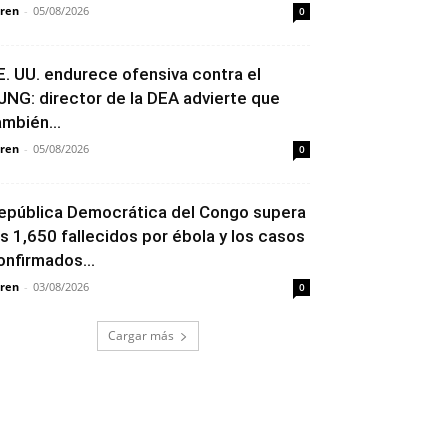
ren
-
05/08/2026
0
E. UU. endurece ofensiva contra el
JNG: director de la DEA advierte que
ambién...
ren
-
05/08/2026
0
epública Democrática del Congo supera
os 1,650 fallecidos por ébola y los casos
onfirmados...
ren
-
03/08/2026
0
Cargar más