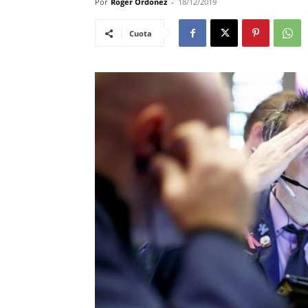
Por
Roger Ordoñez
-
18/12/2019
Cuota