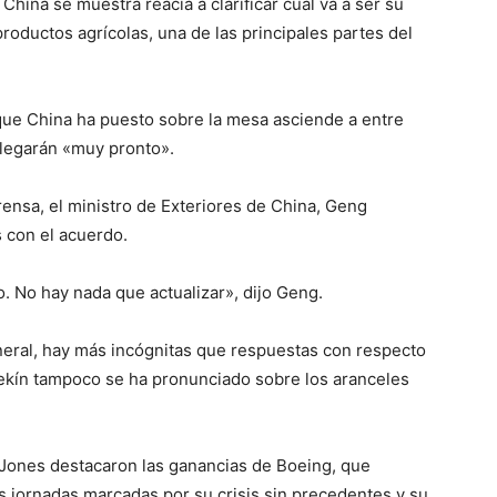
China se muestra reacia a clarificar cuál va a ser su
oductos agrícolas, una de las principales partes del
 que China ha puesto sobre la mesa asciende a entre
llegarán «muy pronto».
ensa, el ministro de Exteriores de China, Geng
 con el acuerdo.
 No hay nada que actualizar», dijo Geng.
neral, hay más incógnitas que respuestas con respecto
ekín tampoco se ha pronunciado sobre los aranceles
w Jones destacaron las ganancias de Boeing, que
s jornadas marcadas por su crisis sin precedentes y su