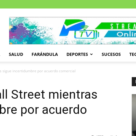
A
SALUD
FARÁNDULA
DEPORTES
SUCESOS
TE
as sigue incertidumbre por acuerdo comercial
ll Street mientras
bre por acuerdo