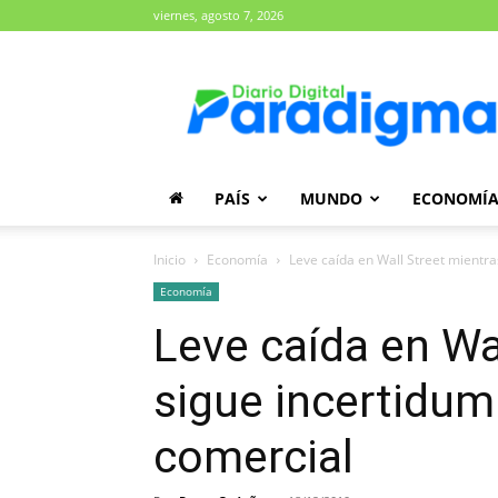
viernes, agosto 7, 2026
Diario
Paradigma
PAÍS
MUNDO
ECONOMÍ
Inicio
Economía
Leve caída en Wall Street mientr
Economía
Leve caída en Wa
sigue incertidum
comercial