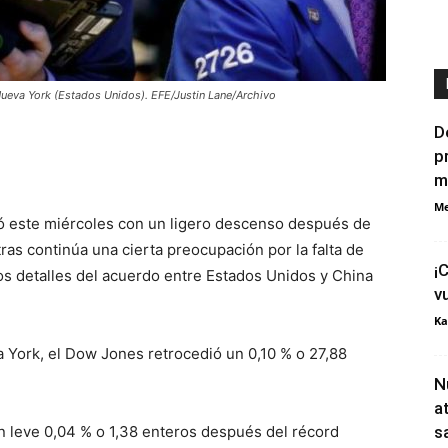
 Nueva York (Estados Unidos). EFE/Justin Lane/Archivo
D
p
m
Me
ró este miércoles con un ligero descenso después de
ras continúa una cierta preocupación por la falta de
¡
s detalles del acuerdo entre Estados Unidos y China
v
Ka
a York, el Dow Jones retrocedió un 0,10 % o 27,88
N
a
n leve 0,04 % o 1,38 enteros después del récord
s