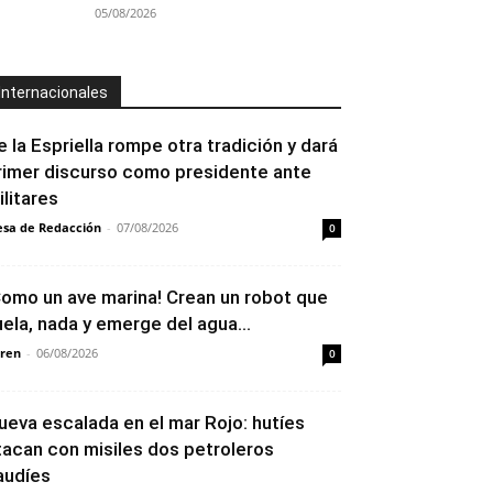
05/08/2026
Internacionales
e la Espriella rompe otra tradición y dará
rimer discurso como presidente ante
ilitares
sa de Redacción
-
07/08/2026
0
Como un ave marina! Crean un robot que
uela, nada y emerge del agua...
ren
-
06/08/2026
0
ueva escalada en el mar Rojo: hutíes
tacan con misiles dos petroleros
audíes