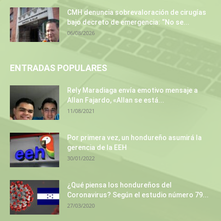
CMH denuncia sobrevaloración de cirugías
bajo decreto de emergencia: “No se...
06/08/2026
ENTRADAS POPULARES
Rely Maradiaga envía emotivo mensaje a
Allan Fajardo, «Allan se está...
11/08/2021
Por primera vez, un hondureño asumirá la
gerencia de la EEH
30/01/2022
¿Qué piensa los hondureños del
Coronavirus? Según el estudio número 79...
27/03/2020