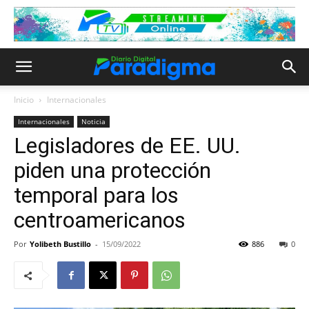
Inicio
Internacionales
Internacionales
Noticia
Legisladores de EE. UU.
piden una protección
temporal para los
centroamericanos
Por
Yolibeth Bustillo
-
15/09/2022
886
0