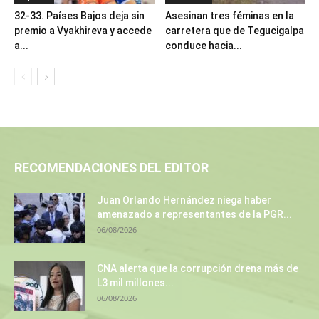
32-33. Países Bajos deja sin
Asesinan tres féminas en la
premio a Vyakhireva y accede
carretera que de Tegucigalpa
a...
conduce hacia...
RECOMENDACIONES DEL EDITOR
Juan Orlando Hernández niega haber
amenazado a representantes de la PGR...
06/08/2026
CNA alerta que la corrupción drena más de
L3 mil millones...
06/08/2026