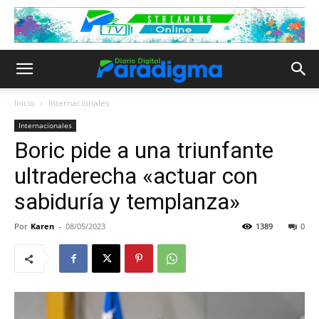
Inicio
Internacionales
Internacionales
Boric pide a una triunfante
ultraderecha «actuar con
sabiduría y templanza»
Por
Karen
-
08/05/2023
1389
0