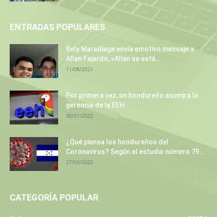
ENTRADAS POPULARES
Rely Maradiaga envía emotivo mensaje a
Allan Fajardo, «Allan se está...
11/08/2021
Por primera vez, un hondureño asumirá la
gerencia de la EEH
30/01/2022
¿Qué piensa los hondureños del
Coronavirus? Según el estudio número 79...
27/03/2020
CATEGORÍA POPULAR