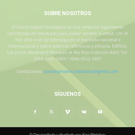
SOBRE NOSOTROS
El Diario Digital Paradigma es una empresa legalmente
constituida en Honduras para poder servirle a usted, con el
más alto nivel de liderazgo en el mercado nacional e
internacional y sobre todo con eficiencia y eficacia. Edificio
Los Jarros Boulevard Morazan el 4to Piso Cubiculo #402 Tel:
(504) 2231-3303 / (504) 9522-3307
Contáctanos:
paradigmaencuestadora@gmail.com
SÍGUENOS
© Desarrollado y diseñado por Alan Melnikov